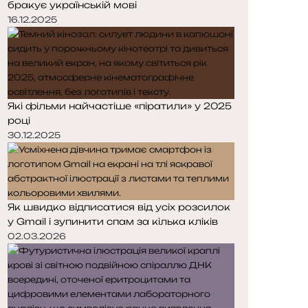
бракує українській мові
р
р
і
і
16.12.2025
н
н
к
к
а
а
Які фільми найчастіше «піратили» у 2025
році
30.12.2025
Як швидко відписатися від усіх розсилок
у Gmail і зупинити спам за кілька кліків
02.03.2026