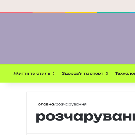
Життя та стиль
Здоров’я та спорт
Технолог
Головна
/
розчарування
розчаруван