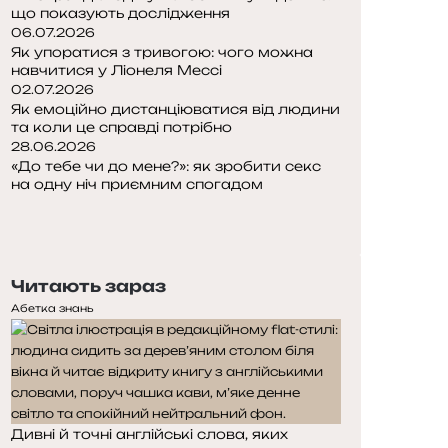
що показують дослідження
06.07.2026
Як упоратися з тривогою: чого можна
навчитися у Ліонеля Мессі
02.07.2026
Як емоційно дистанціюватися від людини
та коли це справді потрібно
28.06.2026
«До тебе чи до мене?»: як зробити секс
на одну ніч приємним спогадом
П
о
Н
п
а
е
с
Читають зараз
р
т
е
у
Абетка знань
д
п
н
н
я
а
с
с
т
т
Дивні й точні англійські слова, яких
о
о