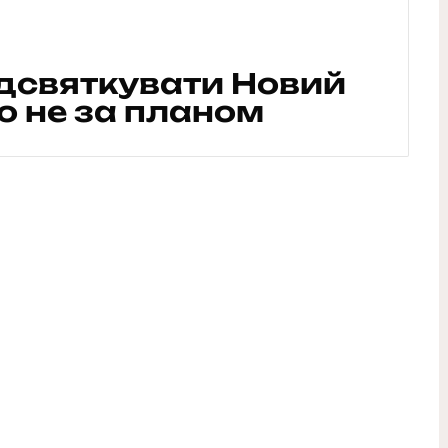
дсвяткувати Новий
ло не за планом