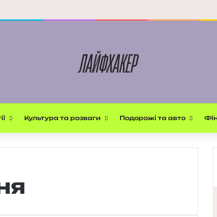
ії
Культура та розваги
Подорожі та авто
Фін
ня