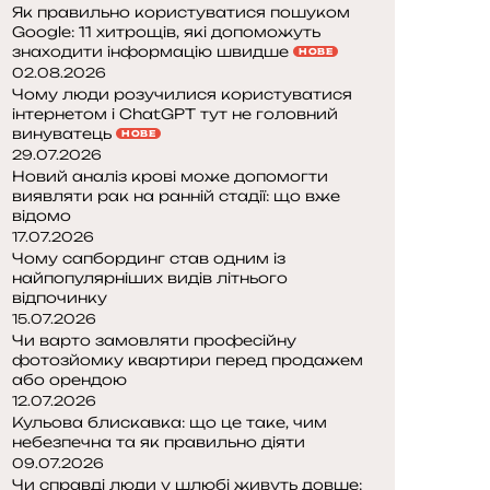
Як правильно користуватися пошуком
Google: 11 хитрощів, які допоможуть
знаходити інформацію швидше
НОВЕ
02.08.2026
Чому люди розучилися користуватися
інтернетом і ChatGPT тут не головний
винуватець
НОВЕ
29.07.2026
Новий аналіз крові може допомогти
виявляти рак на ранній стадії: що вже
відомо
17.07.2026
Чому сапбординг став одним із
найпопулярніших видів літнього
відпочинку
15.07.2026
Чи варто замовляти професійну
фотозйомку квартири перед продажем
або орендою
12.07.2026
Кульова блискавка: що це таке, чим
небезпечна та як правильно діяти
09.07.2026
Чи справді люди у шлюбі живуть довше: