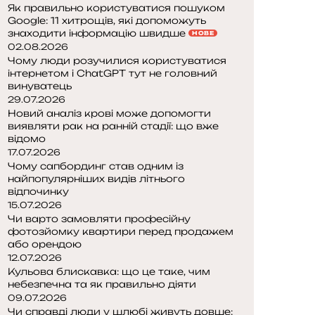
Як правильно користуватися пошуком
Google: 11 хитрощів, які допоможуть
знаходити інформацію швидше
НОВЕ
02.08.2026
Чому люди розучилися користуватися
інтернетом і ChatGPT тут не головний
винуватець
29.07.2026
Новий аналіз крові може допомогти
виявляти рак на ранній стадії: що вже
відомо
17.07.2026
Чому сапбординг став одним із
найпопулярніших видів літнього
відпочинку
15.07.2026
Чи варто замовляти професійну
фотозйомку квартири перед продажем
або орендою
12.07.2026
Кульова блискавка: що це таке, чим
небезпечна та як правильно діяти
09.07.2026
Чи справді люди у шлюбі живуть довше: