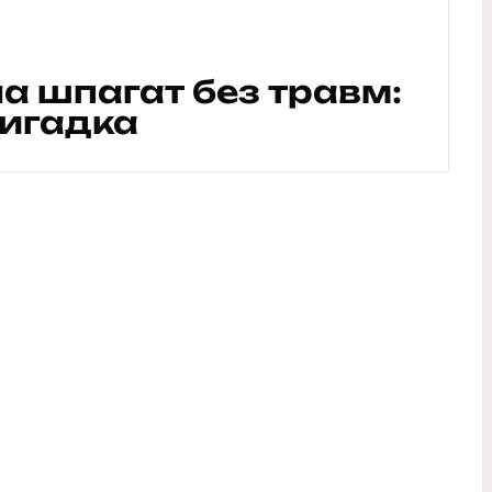
на шпагат без травм:
вигадка