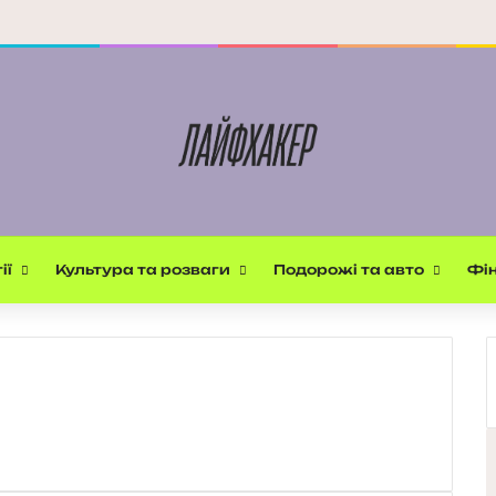
ії
Культура та розваги
Подорожі та авто
Фін