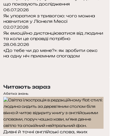
що показують дослідження
06.07.2026
Як упоратися з тривогою: чого можна
навчитися у Ліонеля Мессі
02.07.2026
Як емоційно дистанціюватися від людини
та коли це справді потрібно
28.06.2026
«До тебе чи до мене?»: як зробити секс
на одну ніч приємним спогадом
П
о
Н
п
а
е
с
Читають зараз
р
т
е
у
Абетка знань
д
п
н
н
я
а
с
с
т
т
Дивні й точні англійські слова, яких
о
о