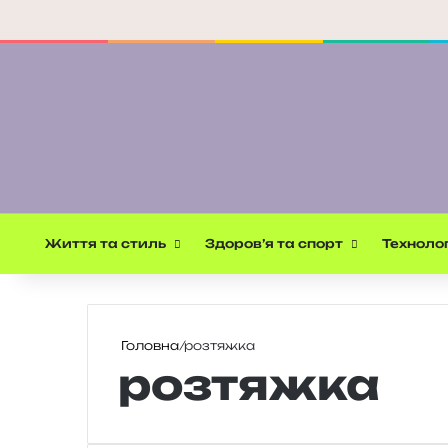
Життя та стиль
Здоров’я та спорт
Технолог
Головна
/
розтяжка
розтяжка