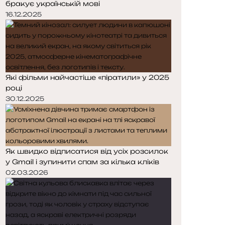
бракує українській мові
р
р
і
і
16.12.2025
н
н
к
к
а
а
Які фільми найчастіше «піратили» у 2025
році
30.12.2025
Як швидко відписатися від усіх розсилок
у Gmail і зупинити спам за кілька кліків
02.03.2026