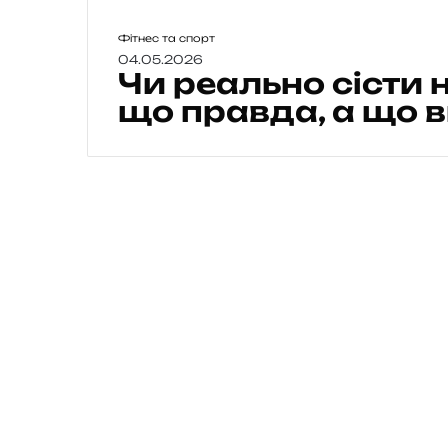
Ч
Фітнес та спорт
и
04.05.2026
Чи реально сісти 
р
е
що правда, а що 
а
л
ь
н
о
с
і
с
т
и
н
а
ш
п
а
г