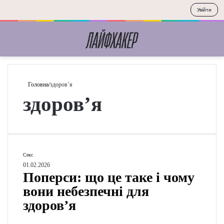
Увійти
Меню
П
Головна
/
здоровʼя
здоровʼя
П
Секс
о
01.02.2026
Поперси: що це таке і чому
п
е
вони небезпечні для
р
здоров’я
с
и