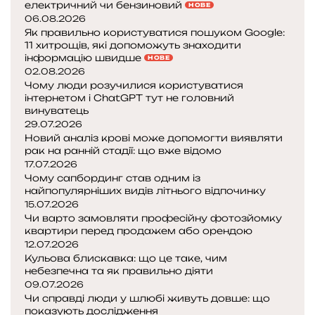
о
електричний чи бензиновий
НОВЕ
з
т
06.08.2026
р
и
Як правильно користуватися пошуком Google:
и
11 хитрощів, які допоможуть знаходити
в
в
інформацію швидше
НОВЕ
а
а
02.08.2026
ц
Чому люди розучилися користуватися
ю
і
інтернетом і ChatGPT тут не головний
т
ю
винуватець
ь
н
29.07.2026
с
а
Новий аналіз крові може допомогти виявляти
я
з
рак на ранній стадії: що вже відомо
і
м
17.07.2026
Чому сапбординг став одним із
і
я
найпопулярніших видів літнього відпочинку
н
к
15.07.2026
и
Чи варто замовляти професійну фотозйомку
п
,
квартири перед продажем або орендою
і
к
12.07.2026
д
о
Кульова блискавка: що це таке, чим
в
л
небезпечна та як правильно діяти
и
и
09.07.2026
щ
н
Чи справді люди у шлюбі живуть довше: що
и
показують дослідження
е