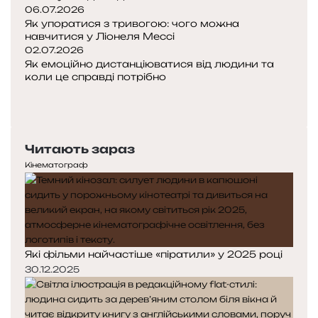
т
06.07.2026
м
и
Як упоратися з тривогою: чого можна
а
навчитися у Ліонеля Мессі
ш
є
02.07.2026
а
Як емоційно дистанціюватися від людини та
н
с
коли це справді потрібно
с
и
П
и
л
о
Н
н
п
а
а
е
с
Читають зараз
р
т
у
е
у
Кінематограф
с
д
п
п
н
н
і
я
а
х
с
с
т
т
Які фільми найчастіше «піратили» у 2025 році
о
о
р
р
30.12.2025
і
і
н
н
к
к