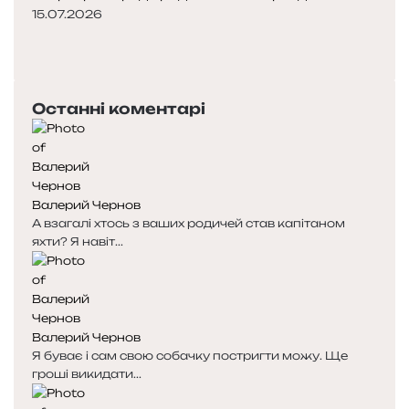
15.07.2026
П
о
Н
п
а
е
с
Останні коментарі
р
т
е
у
д
п
н
н
я
а
Валерий Чернов
с
с
А взагалі хтось з ваших родичей став капітаном
т
т
яхти? Я навіт...
о
о
р
р
і
і
н
н
к
к
Валерий Чернов
а
а
Я буває і сам свою собачку постригти можу. Ще
гроші викидати...