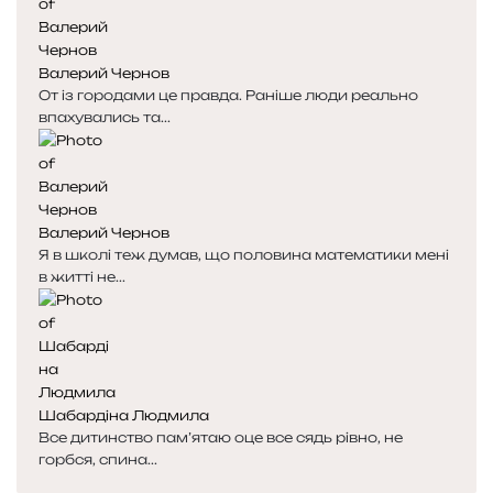
Валерий Чернов
От із городами це правда. Раніше люди реально
впахувались та...
Валерий Чернов
Я в школі теж думав, що половина математики мені
в житті не...
Шабардіна Людмила
Все дитинство пам’ятаю оце все сядь рівно, не
горбся, спина...