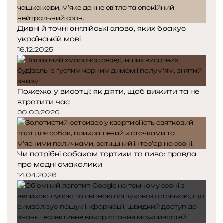
а
а
Дивні й точні англійські слова, яких бракує
українській мові
16.12.2025
Пожежа у висотці: як діяти, щоб вижити та не
втратити час
30.03.2026
Чи потрібні собакам тортики та пиво: правда
про модні смаколики
14.04.2026