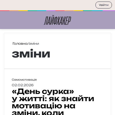
Увійти
Меню
П
Головна
/
зміни
зміни
«
Самомотивація
Д
02.02.2026
«День сурка»
е
н
у житті: як знайти
ь
мотивацію на
с
зміни, коли
у