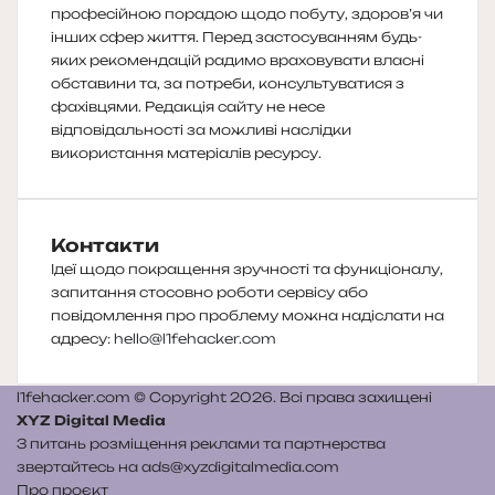
професійною порадою щодо побуту, здоров’я чи
інших сфер життя. Перед застосуванням будь-
яких рекомендацій радимо враховувати власні
обставини та, за потреби, консультуватися з
фахівцями. Редакція сайту не несе
відповідальності за можливі наслідки
використання матеріалів ресурсу.
Контакти
Ідеї щодо покращення зручності та функціоналу,
запитання стосовно роботи сервісу або
повідомлення про проблему можна надіслати на
адресу:
hello@l1fehacker.com
l1fehacker.com © Copyright 2026. Всі права захищені
XYZ Digital Media
З питань розміщення реклами та партнерства
звертайтесь на
ads@xyzdigitalmedia.com
Про проєкт