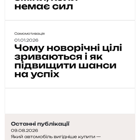
р
немає сил
к
а
»
у
Ч
Самомотивація
о
01.01.2026
ж
Чому новорічні цілі
м
и
у
зриваються і як
т
н
т
підвищити шанси
о
і
на успіх
в
:
о
я
р
к
і
з
ч
н
н
а
і
й
ц
т
Останні публікації
і
и
09.08.2026
л
м
Який автомобіль вигідніше купити —
і