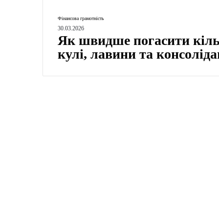
Я
Фінансова грамотність
к
30.03.2026
Як швидше погасити кільк
ш
в
кулі, лавини та консоліда
и
д
ш
е
п
о
г
а
с
и
т
и
к
і
л
ь