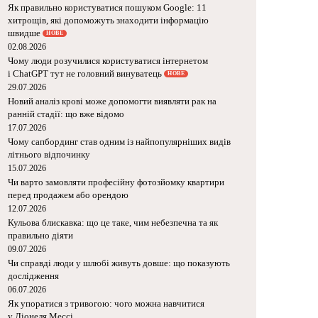
Як правильно користуватися пошуком Google: 11
хитрощів, які допоможуть знаходити інформацію
швидше
НОВЕ
02.08.2026
Чому люди розучилися користуватися інтернетом
і ChatGPT тут не головний винуватець
НОВЕ
29.07.2026
Новий аналіз крові може допомогти виявляти рак на
ранній стадії: що вже відомо
17.07.2026
Чому сапбординг став одним із найпопулярніших видів
літнього відпочинку
15.07.2026
Чи варто замовляти професійну фотозйомку квартири
перед продажем або орендою
12.07.2026
Кульова блискавка: що це таке, чим небезпечна та як
правильно діяти
09.07.2026
Чи справді люди у шлюбі живуть довше: що показують
дослідження
06.07.2026
Як упоратися з тривогою: чого можна навчитися
у Ліонеля Мессі