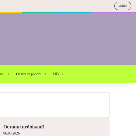
Увійти
Пошук
пки
Освіта та робота
DIY
Останні публікації
06.08.2026