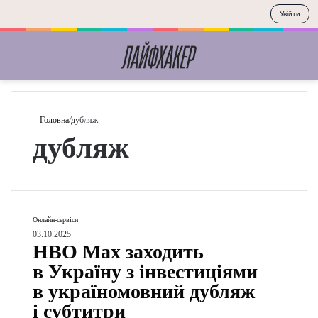
Увійти
Меню
П
Головна
/
дубляж
дубляж
H
Онлайн-сервіси
B
03.10.2025
HBO Max заходить
O
M
в Україну з інвестиціями
a
в україномовний дубляж
x
і субтитри
з