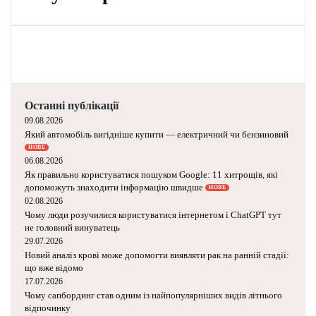
а
х
о
д
и
т
ь
Останні публікації
в
09.08.2026
Який автомобіль вигідніше купити — електричний чи бензиновий
У
НОВЕ
к
06.08.2026
р
Як правильно користуватися пошуком Google: 11 хитрощів, які
а
допоможуть знаходити інформацію швидше
НОВЕ
ї
02.08.2026
н
Чому люди розучилися користуватися інтернетом і ChatGPT тут
не головний винуватець
у
29.07.2026
з
Новий аналіз крові може допомогти виявляти рак на ранній стадії:
що вже відомо
і
17.07.2026
н
Чому сапбординг став одним із найпопулярніших видів літнього
в
відпочинку