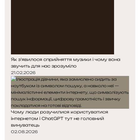
Як з’явилося сприйняття музики і чому вона
звучить для нас зрозуміло
21.02.2026
Чому люди розучилися користуватися
інтернетом і ChatGPT тут не головний
винуватець
02.08.2026
П