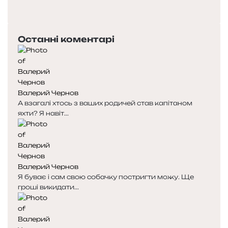
о
Н
п
а
е
с
Останні коментарі
р
т
е
у
д
п
н
н
я
а
Валерий Чернов
с
с
А взагалі хтось з ваших родичей став капітаном
т
т
яхти? Я навіт...
о
о
р
р
і
і
н
н
к
к
Валерий Чернов
а
а
Я буває і сам свою собачку постригти можу. Ще
гроші викидати...