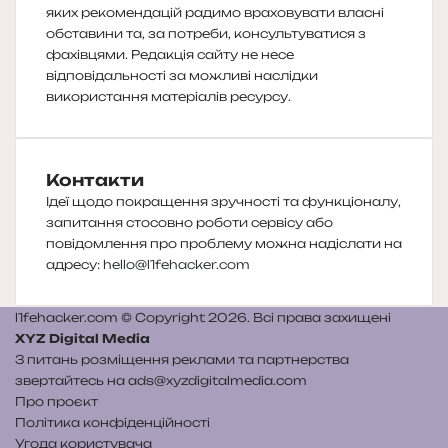
яких рекомендацій радимо враховувати власні
обставини та, за потреби, консультуватися з
фахівцями. Редакція сайту не несе
відповідальності за можливі наслідки
використання матеріалів ресурсу.
Контакти
Ідеї щодо покращення зручності та функціоналу,
запитання стосовно роботи сервісу або
повідомлення про проблему можна надіслати на
адресу:
hello@l1fehacker.com
l1fehacker.com © Copyright 2026. Всі права захищені
XYZ Digital Media
З питань розміщення реклами та партнерства
звертайтесь на
ads@xyzdigitalmedia.com
Про проєкт
Політика конфіденційності
Угода користувача