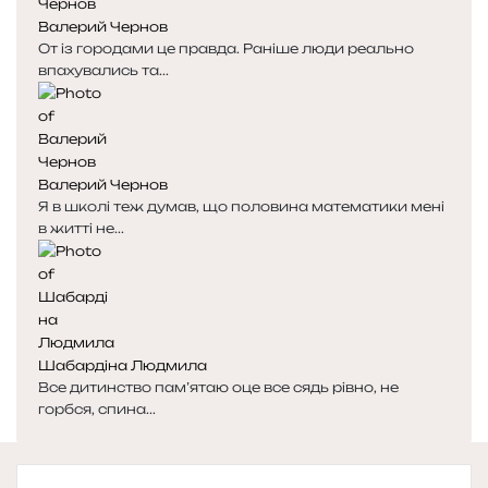
Валерий Чернов
От із городами це правда. Раніше люди реально
впахувались та...
Валерий Чернов
Я в школі теж думав, що половина математики мені
в житті не...
Шабардіна Людмила
Все дитинство пам’ятаю оце все сядь рівно, не
горбся, спина...