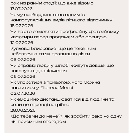
а
о
у
рак на ранній стадії: що вже відомо
:
є
17.07.2026
я
б
Чому сапбординг став одним із
г
2
к
і
найпопулярніших видів літнього відпочинку
р
0
н
л
15.07.2026
о
2
е
Чи варто замовляти професійну фотозйомку
ь
ш
6
з
квартири перед продажем або орендою
ш
і
р
л
12.07.2026
е
о
Кульова блискавка: що це таке, чим
и
с
ц
небезпечна та як правильно діяти
в
в
і
09.07.2026
а
о
Чи справді люди у шлюбі живуть довше: що
т
б
показують дослідження
и
о
06.07.2026
г
д
Як упоратися з тривогою: чого можна
р
навчитися у Ліонеля Мессі
и
о
02.07.2026
ш
Як емоційно дистанціюватися від людини та
коли це справді потрібно
і
28.06.2026
н
«До тебе чи до мене?»: як зробити секс на одну
а
ніч приємним спогадом
р
П
о