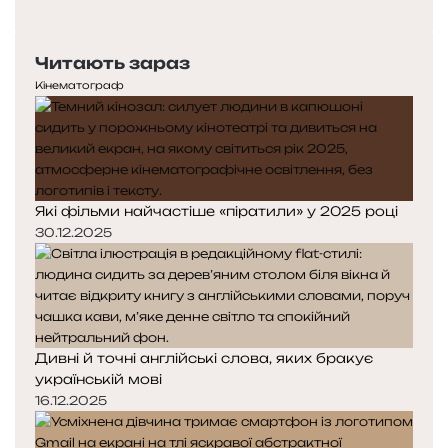
о
Н
з
п
а
в
е
с
а
Читають зараз
р
т
г
е
у
Кінематограф
и
д
п
н
н
я
а
с
с
т
т
Які фільми найчастіше «піратили» у 2025 році
о
о
р
р
30.12.2025
і
і
н
н
к
к
а
а
Дивні й точні англійські слова, яких бракує
українській мові
16.12.2025