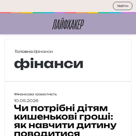
Увійти
Меню
П
Головна
/
фінанси
фінанси
Ч
Фінансова грамотність
и
10.05.2026
Чи потрібні дітям
п
о
кишенькові гроші:
т
як навчити дитину
р
поводитися
і