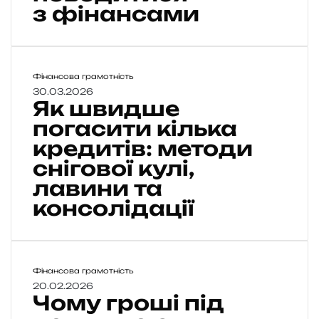
б
з фінансами
н
і
д
і
Я
Фінансова грамотність
т
к
30.03.2026
я
Як швидше
ш
м
в
погасити кілька
к
и
и
кредитів: методи
д
ш
снігової кулі,
ш
е
е
лавини та
н
п
ь
консолідації
о
к
г
о
а
в
с
і
и
Ч
Фінансова грамотність
г
т
о
20.02.2026
р
Чому гроші під
и
м
о
к
у