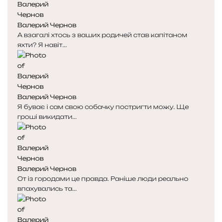
н
н
я
а
Валерий Чернов
с
с
А взагалі хтось з ваших родичей став капітаном
т
т
яхти? Я навіт...
о
о
р
р
і
і
н
н
к
к
Валерий Чернов
а
а
Я буває і сам свою собачку постригти можу. Ще
гроші викидати...
Валерий Чернов
От із городами це правда. Раніше люди реально
впахувались та...