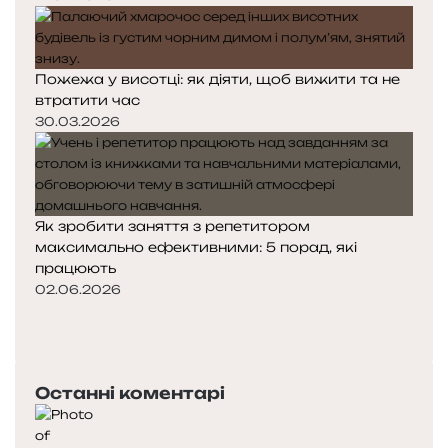
Пожежа у висотці: як діяти, щоб вижити та не
втратити час
30.03.2026
Як зробити заняття з репетитором
максимально ефективними: 5 порад, які
працюють
02.06.2026
П
о
Н
п
а
е
с
Останні коментарі
р
т
е
у
д
п