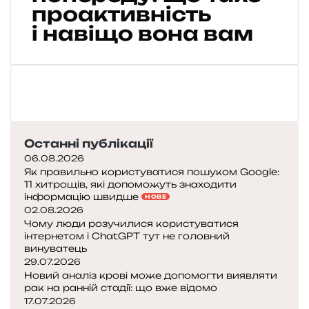
н
проактивність
а
і навіщо вона вам
к
р
о
к
п
о
п
е
Останні публікації
р
06.08.2026
е
Як правильно користуватися пошуком Google:
д
11 хитрощів, які допоможуть знаходити
у
інформацію швидше
НОВЕ
:
02.08.2026
щ
Чому люди розучилися користуватися
о
інтернетом і ChatGPT тут не головний
винуватець
т
29.07.2026
а
Новий аналіз крові може допомогти виявляти
к
рак на ранній стадії: що вже відомо
е
17.07.2026
п