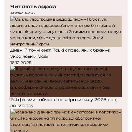
е
с
о
Читають зараз
р
т
н
е
у
Абетка знань
а
д
п
н
н
в
я
а
а
с
с
м
т
т
Дивні й точні англійські слова, яких бракує
о
о
українській мові
р
р
і
і
16.12.2025
н
н
к
к
а
а
Які фільми найчастіше «піратили» у 2025 році
30.12.2025