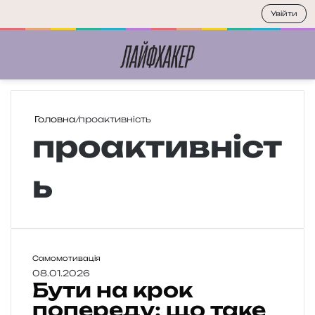
Увійти
Меню
П
Головна
/
проактивність
проактивніст
ь
Б
Самомотивація
у
08.01.2026
Бути на крок
т
и
попереду: що таке