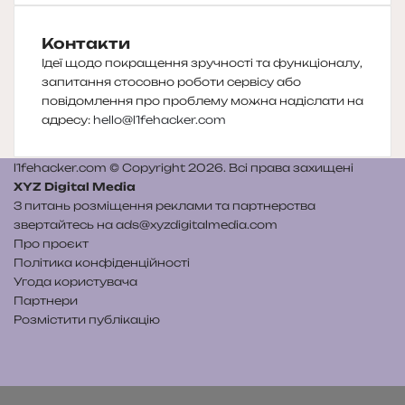
Контакти
Ідеї щодо покращення зручності та функціоналу,
запитання стосовно роботи сервісу або
повідомлення про проблему можна надіслати на
адресу:
hello@l1fehacker.com
l1fehacker.com © Copyright 2026. Всі права захищені
XYZ Digital Media
З питань розміщення реклами та партнерства
звертайтесь на
ads@xyzdigitalmedia.com
Про проєкт
Політика конфіденційності
Угода користувача
Партнери
Розмістити публікацію
Telegram
Patreon
RSS
e-
Читайте