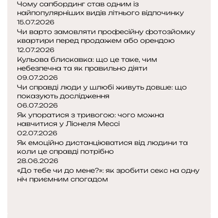
Чому сапбординг став одним із
р
найпопулярніших видів літнього відпочинку
о
15.07.2026
а
Чи варто замовляти професійну фотозйомку
к
квартири перед продажем або орендою
т
12.07.2026
Кульова блискавка: що це таке, чим
и
небезпечна та як правильно діяти
в
09.07.2026
н
Чи справді люди у шлюбі живуть довше: що
і
показують дослідження
с
06.07.2026
т
Як упоратися з тривогою: чого можна
ь
навчитися у Ліонеля Мессі
і
02.07.2026
Як емоційно дистанціюватися від людини та
коли це справді потрібно
н
28.06.2026
а
«До тебе чи до мене?»: як зробити секс на одну
в
ніч приємним спогадом
і
П
щ
о
Н
о
п
а
в