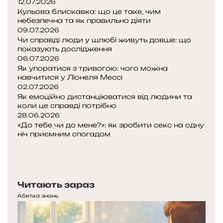
12.07.2026
Кульова блискавка: що це таке, чим
небезпечна та як правильно діяти
09.07.2026
Чи справді люди у шлюбі живуть довше: що
показують дослідження
06.07.2026
Як упоратися з тривогою: чого можна
навчитися у Ліонеля Мессі
02.07.2026
Як емоційно дистанціюватися від людини та
коли це справді потрібно
28.06.2026
«До тебе чи до мене?»: як зробити секс на одну
ніч приємним спогадом
Попередня
сторінка
Наступна
сторінка
Читають зараз
Абетка знань