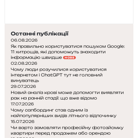
Останні публікації
06.08.2026
Як правильно користуватися пошуком Google:
11 хитрощів, які допоможуть знаходити
інформацію швидше
НОВЕ
02.08.2026
Чому люди розучилися користуватися
інтернетом і ChatGPT тут не головний
винуватець
29.07.2026
Новий аналіз крові може допомогти виявляти
рак на ранній стадії: що вже відомо
17.07.2026
Чому сапбординг став одним із
найпопулярніших видів літнього відпочинку
15.07.2026
Чи варто замовляти професійну фотозйомку
квартири перед продажем або орендою