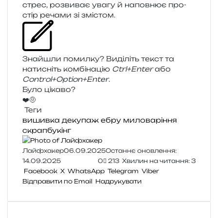
стрес, роз­ви­ває увагу й напов­нює про­
стір реча­ми зі змістом.
Знайшли помил­ку? Виділіть текст та
нати­сніть ком­бі­на­цію
Ctrl+Enter
або
Control+Option+Enter
.
Було цікаво?
❤️
🤨
Теги
вишивка
декупаж
ебру
миловаріння
скрапбукінг
Лайфхакер
06.09.2025
Останнє оновлення:
14.09.2025
0
213
Хвилин на читання: 3
Facebook
X
WhatsApp
Telegram
Viber
Відправити по Email
Надрукувати