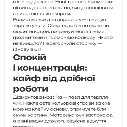
гле + подов­же­не. Навіть польо­ві ком­по­зи­
ції вигля­да­ють ефе­ктно, якщо пра­цю­ва­ти
з висо­тою та кольором.
Розмальовки для доро­слих — швид­ка
тера­пія уваги. Оберіть дрі­бні патер­ни чи
сюже­тні кадри, потре­нуй­те­ся з тіня­ми,
гра­ді­єн­та­ми й гар­мо­ні­єю кольо­ру. Нічого
не вийшло? Перегорнули сто­рін­ку —
і знову в бій.
Спокій
і концентрація:
кайф від дрібної
роботи
Діамантова моза­ї­ка — пазл для тер­пля­
чих. Наклеюєте кольо­ро­ві стра­зи за схе­
мою на клей­ку осно­ву, отри­му­є­те бли­
ску­чу кар­ти­ну. Моторика рук заспо­ко­ює,
а рівні рядки дару­ють рід­кі­сне від­чу­т­тя
порядку.