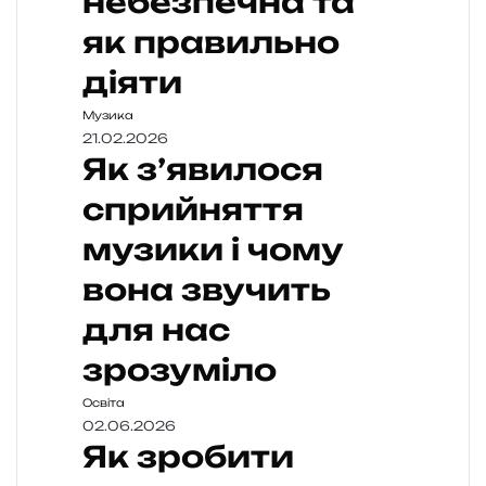
небезпечна та
як правильно
діяти
Музика
21.02.2026
Як з’явилося
сприйняття
музики і чому
вона звучить
для нас
зрозуміло
Освіта
02.06.2026
Як зробити