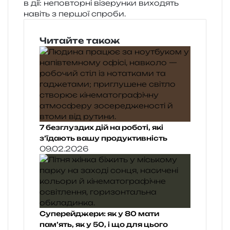
в дії: непо­втор­ні візе­рун­ки вихо­дять
навіть з пер­шої спроби.
Читайте також
7 безглуздих дій на роботі, які
з’їдають вашу продуктивність
09.02.2026
Суперейджери: як у 80 мати
пам’ять, як у 50, і що для цього