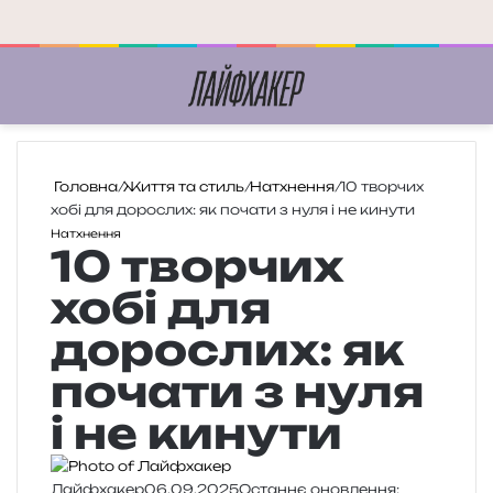
Меню
П
Головна
/
Життя та стиль
/
Натхнення
/
10 творчих
хобі для дорослих: як почати з нуля і не кинути
Натхнення
10 творчих
хобі для
дорослих: як
почати з нуля
і не кинути
Лайфхакер
06.09.2025
Останнє оновлення: