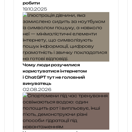
робити
19.10.2025
Чому люди розучилися
користуватися інтернетом
і ChatGPT тут не головний
винуватець
02.08.2026