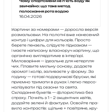
Чому спортсмени не п’ють воду як
звичайно: що таке метод
полоскання рота водою
16.04.2026
Картини за номе­ра­ми — доро­сла вер­сія
роз­ма­льов­ки. На поло­тні вже нане­се­ний
кон­тур і цифри для кольо­рів. Просто
бере­те пен­зель, слі­ду­є­те під­каз­кам —
і маєте напи­са­ну вла­сно­руч кар­ти­ну, що
орга­ні­чно вигля­да­ти­ме в інтер’єрі.
Миловаріння — іде­аль­не для нетер­пля­
чих. Плавите миль­ну осно­ву, дода­є­те
аро­мат і колір, зали­ва­є­те у форму. За
годи­ну — гото­ві пода­рун­ко­ві бру­ски, які
при­єм­но три­ма­ти в руках і легко пер­со­
на­лі­зу­ва­ти під сезо­ни та свята.
Складання буке­тів — фло­ри­сти­ка без
стра­ху. Почніть з 1 – 2 акцен­тних кві­тів,
додай­те зеле­ні й факту­ри. Освойте пра­
ви­ло кон­тра­стів: щіль­не + пові­тря­не, кру­