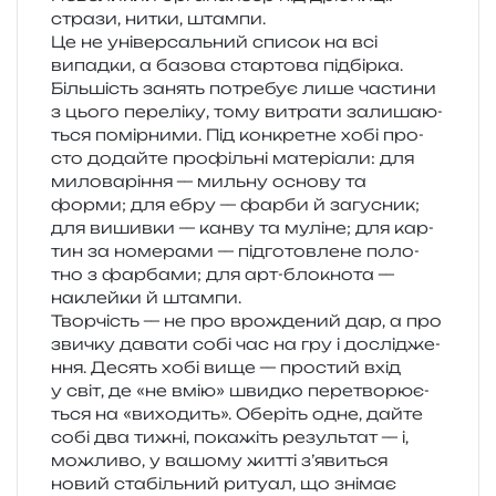
стра­зи, нитки, штампи.
Це не уні­вер­саль­ний спи­сок на всі
випад­ки, а базо­ва стар­то­ва під­бір­ка.
Більшість занять потре­бує лише части­ни
з цього пере­лі­ку, тому витра­ти зали­ша­ю­
ться помір­ни­ми. Під кон­кре­тне хобі про­
сто додай­те про­філь­ні мате­рі­а­ли: для
мило­ва­рі­н­ня — миль­ну осно­ву та
форми; для ебру — фарби й загу­сник;
для вишив­ки — канву та мулі­не; для кар­
тин за номе­ра­ми — під­го­тов­ле­не поло­
тно з фар­ба­ми; для арт-бло­кно­та —
наклей­ки й штампи.
Творчість — не про вро­жде­ний дар, а про
зви­чку дава­ти собі час на гру і дослі­дже­
н­ня. Десять хобі вище — про­стий вхід
у світ, де «не вмію» швид­ко пере­тво­рю­є­
ться на «вихо­дить». Оберіть одне, дайте
собі два тижні, пока­жіть резуль­тат — і,
можли­во, у вашо­му житті з’явиться
новий ста­біль­ний риту­ал, що зні­має