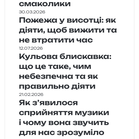
смаколики
30.03.2026
Пожежа у висотці: як
діяти, щоб вижити та
не втратити час
12.07.2026
Кульова блискавка:
що це таке, чим
небезпечна та як
правильно діяти
21.02.2026
Як з’явилося
сприйняття музики
і чому вона звучить
для нас зрозуміло