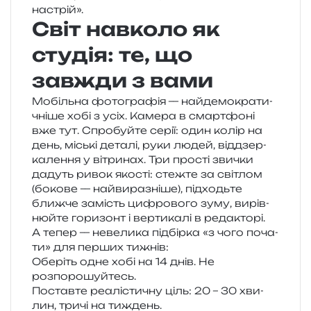
настрій».
Світ навколо як
студія: те, що
завжди з вами
Мобільна фото­гра­фія — най­де­мо­кра­ти­
чні­ше хобі з усіх. Камера в смар­тфо­ні
вже тут. Спробуйте серії: один колір на
день, міські дета­лі, руки людей, від­дзер­
ка­ле­н­ня у вітри­нах. Три про­сті зви­чки
дадуть ривок яко­сті: стеж­те за сві­тлом
(боко­ве — най­ви­ра­зні­ше), під­ходь­те
ближ­че замість цифро­во­го зуму, вирів­
нюй­те гори­зонт і вер­ти­ка­лі в редакторі.
А тепер — неве­ли­ка під­бір­ка «з чого поча­
ти» для пер­ших тижнів:
Оберіть одне хобі на 14 днів. Не
розпорошуйтесь.
Поставте реа­лі­сти­чну ціль: 20 – 30 хви­
лин, тричі на тиждень.