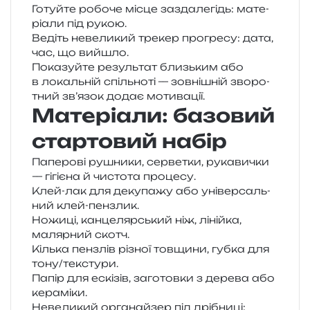
Готуйте робо­че місце зазда­ле­гідь: мате­
рі­а­ли під рукою.
Ведіть неве­ли­кий тре­кер про­гре­су: дата,
час, що вийшло.
Показуйте резуль­тат близь­ким або
в локаль­ній спіль­но­ті — зов­ні­шній зво­ро­
тний зв’язок додає мотивації.
Матеріали: базовий
стартовий набір
Паперові рушни­ки, сер­ве­тки, рука­ви­чки
— гігі­є­на й чисто­та процесу.
Клей-лак для деку­па­жу або уні­вер­саль­
ний клей-пензлик.
Ножиці, кан­це­ляр­ський ніж, ліній­ка,
маляр­ний скотч.
Кілька пен­злів різної тов­щи­ни, губка для
тону/​текстури.
Папір для ескі­зів, заго­тов­ки з дере­ва або
кераміки.
Невеликий орга­най­зер під дрі­бни­ці: