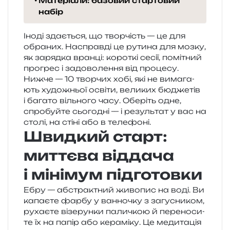
Матеріали: базовий стартовий
набір
Іноді зда­є­ться, що твор­чість — це для
обра­них. Насправді це рути­на для мозку,
як заряд­ка вран­ці: коро­ткі сесії, помі­тний
про­грес і задо­во­ле­н­ня від про­це­су.
Нижче — 10 твор­чих хобі, які не вима­га­
ють худо­жньої осві­ти, вели­ких бюдже­тів
і бага­то віль­но­го часу. Оберіть одне,
спро­буй­те сьо­го­дні — і резуль­тат у вас на
столі, на стіні або в телефоні.
Швидкий старт:
миттєва віддача
і мінімум підготовки
Ебру — абстра­ктний живо­пис на воді. Ви
капа­є­те фарбу у ван­но­чку з загу­сни­ком,
руха­є­те візе­рун­ки пали­чкою й пере­но­си­
те їх на папір або кера­мі­ку. Це меди­та­ція