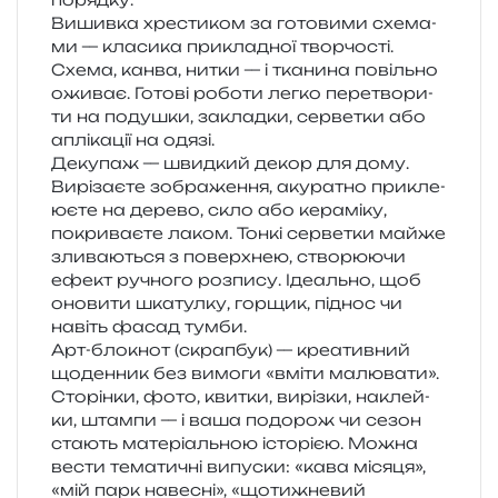
Вишивка хре­сти­ком за гото­ви­ми схе­ма­
ми — кла­си­ка при­кла­дної твор­чо­сті.
Схема, канва, нитки — і тка­ни­на повіль­но
ожи­ває. Готові робо­ти легко пере­тво­ри­
ти на поду­шки, заклад­ки, сер­ве­тки або
аплі­ка­ції на одязі.
Декупаж — швид­кий декор для дому.
Вирізаєте зобра­же­н­ня, аку­ра­тно при­кле­
ю­є­те на дере­во, скло або кера­мі­ку,
покри­ва­є­те лаком. Тонкі сер­ве­тки майже
зли­ва­ю­ться з поверх­нею, ство­рю­ю­чи
ефект ручно­го роз­пи­су. Ідеально, щоб
оно­ви­ти шка­тул­ку, гор­щик, під­нос чи
навіть фасад тумби.
Арт-бло­кнот (скрап­бук) — кре­а­тив­ний
щоден­ник без вимо­ги «вміти малю­ва­ти».
Сторінки, фото, кви­тки, виріз­ки, наклей­
ки, штам­пи — і ваша подо­рож чи сезон
ста­ють мате­рі­аль­ною істо­рі­єю. Можна
вести тема­ти­чні випу­ски: «кава міся­ця»,
«мій парк наве­сні», «щоти­жне­вий