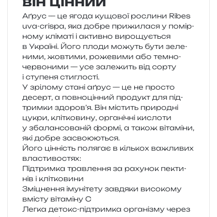
він цінний
Аґрус — це ягода кущо­вої росли­ни Ribes
uva-crispa, яка добре при­жи­ла­ся у помір­
но­му клі­ма­ті і актив­но виро­щу­є­ться
в Україні. Його плоди можуть бути зеле­
ни­ми, жов­ти­ми, роже­ви­ми або темно-
чер­во­ни­ми — усе зале­жить від сорту
і сту­пе­ня стиглості.
У зрі­ло­му стані аґрус — це не про­сто
десерт, а пов­но­цін­ний про­дукт для під­
трим­ки здоров’я. Він містить при­ро­дні
цукри, клі­тко­ви­ну, орга­ні­чні кисло­ти
у зба­лан­со­ва­ній формі, а також віта­мі­ни,
які добре засвоюються.
Його цін­ність поля­гає в кіль­кох важли­вих
властивостях:
Підтримка трав­ле­н­ня за раху­нок пекти­
нів і клітковини
Зміцнення іму­ні­те­ту зав­дя­ки висо­ко­му
вмі­сту віта­мі­ну C
Легка детокс-під­трим­ка орга­ні­зму через