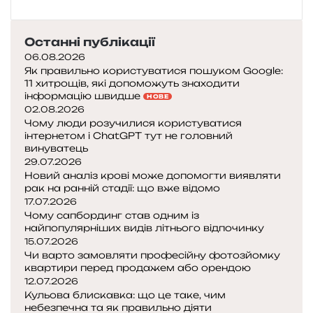
Останні публікації
06.08.2026
Як правильно користуватися пошуком Google:
11 хитрощів, які допоможуть знаходити
інформацію швидше
НОВЕ
02.08.2026
Чому люди розучилися користуватися
інтернетом і ChatGPT тут не головний
винуватець
29.07.2026
Новий аналіз крові може допомогти виявляти
рак на ранній стадії: що вже відомо
17.07.2026
Чому сапбординг став одним із
найпопулярніших видів літнього відпочинку
15.07.2026
Чи варто замовляти професійну фотозйомку
квартири перед продажем або орендою
12.07.2026
Кульова блискавка: що це таке, чим
небезпечна та як правильно діяти