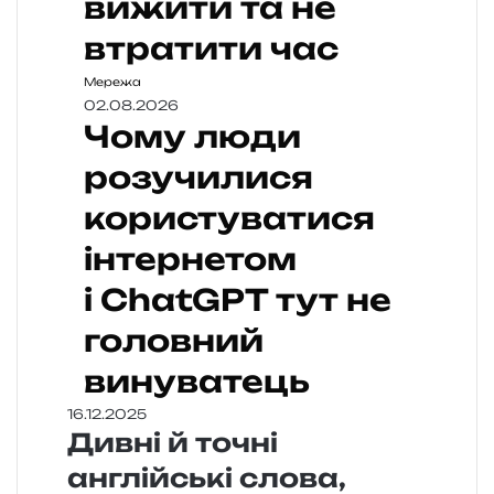
вижити та не
втратити час
Мережа
02.08.2026
Чому люди
розучилися
користуватися
інтернетом
і ChatGPT тут не
головний
винуватець
16.12.2025
Дивні й точні
англійські слова,