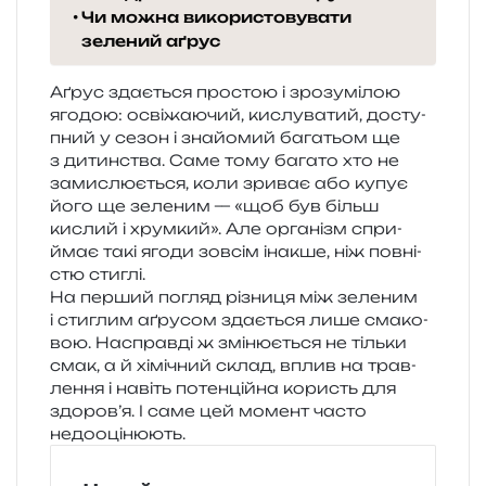
Чи можна використовувати
зелений аґрус
Аґрус зда­є­ться про­стою і зро­зумі­лою
яго­дою: осві­жа­ю­чий, кислу­ва­тий, досту­
пний у сезон і зна­йо­мий бага­тьом ще
з дитин­ства. Саме тому бага­то хто не
зами­слю­є­ться, коли зри­ває або купує
його ще зеле­ним — «щоб був більш
кислий і хрум­кий». Але орга­нізм спри­
ймає такі ягоди зов­сім іна­кше, ніж пов­ні­
стю стиглі.
На пер­ший погляд різни­ця між зеле­ним
і сти­глим аґру­сом зда­є­ться лише сма­ко­
вою. Насправді ж змі­ню­є­ться не тіль­ки
смак, а й хімі­чний склад, вплив на трав­
ле­н­ня і навіть потен­цій­на користь для
здоров’я. І саме цей момент часто
недооцінюють.