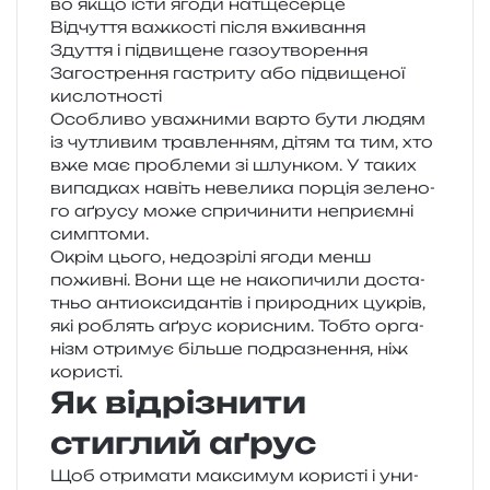
во якщо їсти ягоди натщесерце
Відчуття важ­ко­сті після вживання
Здуття і під­ви­ще­не газоутворення
Загострення гастри­ту або під­ви­ще­ної
кислотності
Особливо ува­жни­ми варто бути людям
із чутли­вим трав­ле­н­ням, дітям та тим, хто
вже має про­бле­ми зі шлун­ком. У таких
випад­ках навіть неве­ли­ка пор­ція зеле­но­
го аґру­су може спри­чи­ни­ти непри­єм­ні
симптоми.
Окрім цього, недо­зрі­лі ягоди менш
пожив­ні. Вони ще не нако­пи­чи­ли доста­
тньо анти­о­кси­дан­тів і при­ро­дних цукрів,
які роблять аґрус кори­сним. Тобто орга­
нізм отри­мує біль­ше подра­зне­н­ня, ніж
користі.
Як відрізнити
стиглий аґрус
Щоб отри­ма­ти макси­мум кори­сті і уни­