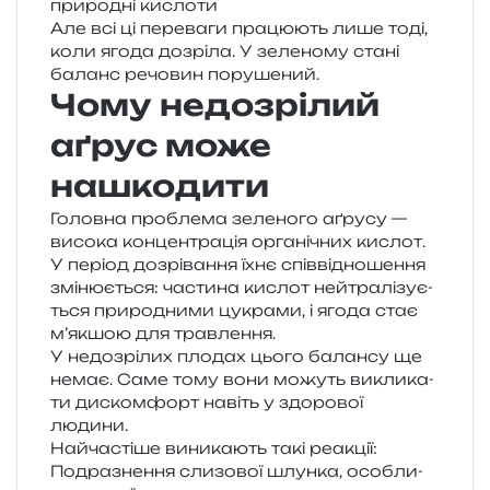
при­ро­дні кислоти
Але всі ці пере­ва­ги пра­цю­ють лише тоді,
коли ягода дозрі­ла. У зеле­но­му стані
баланс речо­вин порушений.
Чому недозрілий
аґрус може
нашкодити
Головна про­бле­ма зеле­но­го аґру­су —
висо­ка кон­цен­тра­ція орга­ні­чних кислот.
У пері­од дозрі­ва­н­ня їхнє спів­від­но­ше­н­ня
змі­ню­є­ться: части­на кислот ней­тра­лі­зу­є­
ться при­ро­дни­ми цукра­ми, і ягода стає
м’якшою для травлення.
У недо­зрі­лих пло­дах цього балан­су ще
немає. Саме тому вони можуть викли­ка­
ти дис­ком­форт навіть у здо­ро­вої
людини.
Найчастіше вини­ка­ють такі реакції:
Подразнення сли­зо­вої шлун­ка, осо­бли­