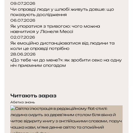
09.07.2026
Чи справді люди у шлюбі живуть довше: що
показують дослідження
06.07.2026
Як упоратися з тривогою: чого можна
навчитися у Ліонеля Мессі
02.07.2026
Як емоційно дистанціюватися від людини та
коли це справді потрібно
28.06.2026
«До тебе чи до мене?»: як зробити секс на одну
ніч приємним спогадом
Попередня
сторінка
Наступна
сторінка
Читають зараз
Абетка знань