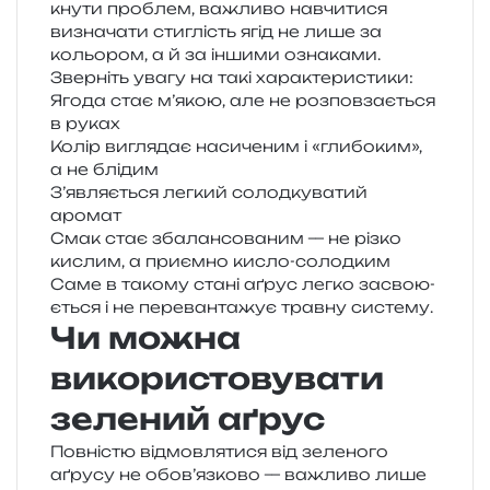
кну­ти про­блем, важли­во навчи­ти­ся
визна­ча­ти сти­глість ягід не лише за
кольо­ром, а й за інши­ми ознаками.
Зверніть увагу на такі характеристики:
Ягода стає м’якою, але не роз­пов­за­є­ться
в руках
Колір вигля­дає наси­че­ним і «гли­бо­ким»,
а не блідим
З’являється лег­кий солод­ку­ва­тий
аромат
Смак стає зба­лан­со­ва­ним — не різко
кислим, а при­єм­но кисло-солодким
Саме в тако­му стані аґрус легко засво­ю­
є­ться і не пере­ван­та­жує трав­ну систему.
Чи можна
використовувати
зелений аґрус
Повністю від­мов­ля­ти­ся від зеле­но­го
аґру­су не обов’язково — важли­во лише