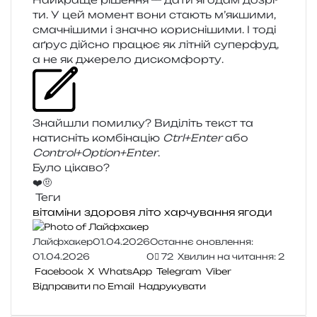
ти. У цей момент вони ста­ють м’якшими,
сма­чні­ши­ми і зна­чно кори­сні­ши­ми. І тоді
аґрус дій­сно пра­цює як літній супер­фуд,
а не як дже­ре­ло дискомфорту.
Знайшли помил­ку? Виділіть текст та
нати­сніть ком­бі­на­цію
Ctrl+Enter
або
Control+Option+Enter
.
Було цікаво?
❤️
🤨
Теги
вітаміни
здоровя
літо
харчування
ягоди
Лайфхакер
01.04.2026
Останнє оновлення:
01.04.2026
0
72
Хвилин на читання: 2
Facebook
X
WhatsApp
Telegram
Viber
Відправити по Email
Надрукувати