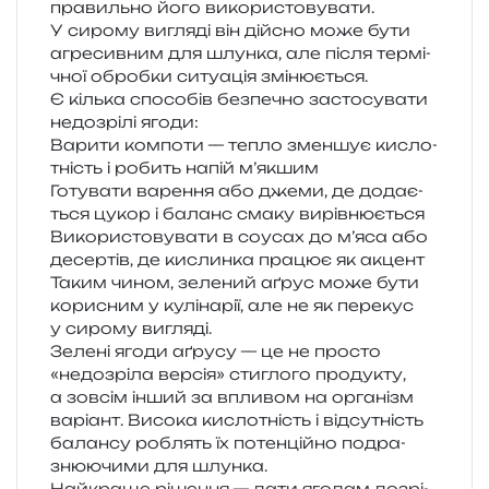
пра­виль­но його вико­ри­сто­ву­ва­ти.
У сиро­му вигля­ді він дій­сно може бути
агре­сив­ним для шлун­ка, але після тер­мі­
чної оброб­ки ситу­а­ція змінюється.
Є кіль­ка спосо­бів без­пе­чно засто­су­ва­ти
недо­зрі­лі ягоди:
Варити ком­по­ти — тепло змен­шує кисло­
тність і робить напій м’якшим
Готувати варе­н­ня або джеми, де дода­є­
ться цукор і баланс смаку вирівнюється
Використовувати в соусах до м’яса або
десер­тів, де кислин­ка пра­цює як акцент
Таким чином, зеле­ний аґрус може бути
кори­сним у кулі­на­рії, але не як пере­кус
у сиро­му вигляді.
Зелені ягоди аґру­су — це не про­сто
«недо­зрі­ла вер­сія» сти­гло­го про­ду­кту,
а зов­сім інший за впли­вом на орга­нізм
варі­ант. Висока кисло­тність і від­су­тність
балан­су роблять їх потен­цій­но подра­
зню­ю­чи­ми для шлунка.
Найкраще ріше­н­ня — дати яго­дам дозрі­