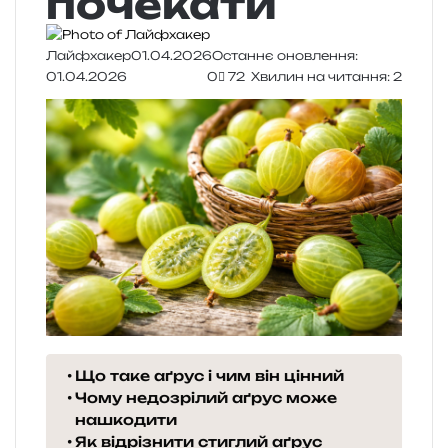
почекати
Лайфхакер
01.04.2026
Останнє оновлення:
01.04.2026
0
72
Хвилин на читання: 2
Що таке аґрус і чим він цінний
Чому недозрілий аґрус може
нашкодити
Як відрізнити стиглий аґрус