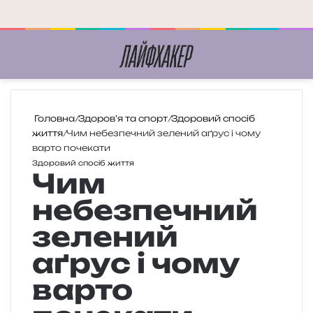
Меню
П
Головна
/
Здоров’я та спорт
/
Здоровий спосіб
життя
/
Чим небезпечний зелений аґрус і чому
варто почекати
Здоровий спосіб життя
Чим
небезпечний
зелений
аґрус і чому
варто