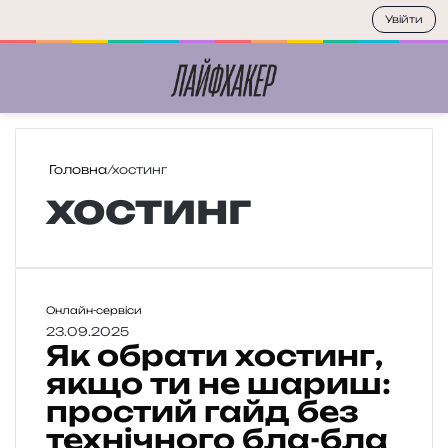
Увійти
Меню
П
Головна
/
хостинг
хостинг
Я
Онлайн-сервіси
к
23.09.2025
Як обрати хостинг,
о
б
якщо ти не шариш:
р
простий гайд без
а
технічного бла-бла
т