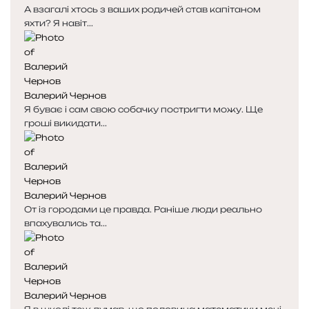
А взагалі хтось з ваших родичей став капітаном
т
т
яхти? Я навіт...
о
о
р
р
і
і
н
н
к
к
Валерий Чернов
а
а
Я буває і сам свою собачку постригти можу. Ще
гроші викидати...
Валерий Чернов
От із городами це правда. Раніше люди реально
впахувались та...
Валерий Чернов