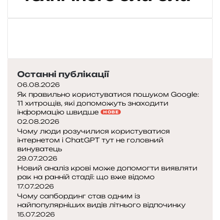
и
х
о
с
т
и
н
Останні публікації
г
06.08.2026
,
Як правильно користуватися пошуком Google:
я
11 хитрощів, які допоможуть знаходити
к
інформацію швидше
НОВЕ
щ
02.08.2026
о
Чому люди розучилися користуватися
т
інтернетом і ChatGPT тут не головний
винуватець
и
29.07.2026
н
Новий аналіз крові може допомогти виявляти
е
рак на ранній стадії: що вже відомо
ш
17.07.2026
а
Чому сапбординг став одним із
р
найпопулярніших видів літнього відпочинку
и
15.07.2026