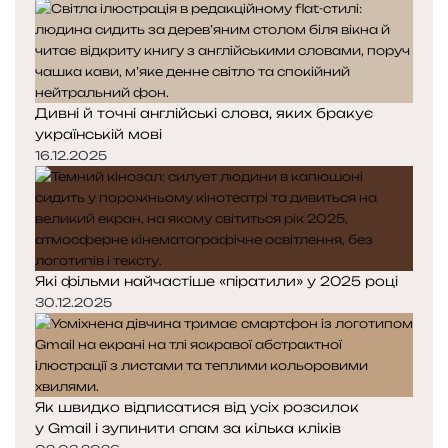
д
п
н
н
н
о
я
а
г
с
с
о
т
т
б
Дивні й точні англійські слова, яких бракує
о
о
л
українській мові
р
р
а
і
і
16.12.2025
-
н
н
б
к
к
л
а
а
а
Які фільми найчастіше «піратили» у 2025 році
30.12.2025
Як швидко відписатися від усіх розсилок
у Gmail і зупинити спам за кілька кліків