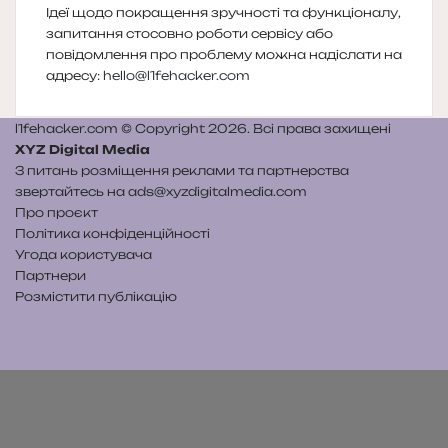
Ідеї щодо покращення зручності та функціоналу,
запитання стосовно роботи сервісу або
повідомлення про проблему можна надіслати на
адресу:
hello@l1fehacker.com
l1fehacker.com © Copyright 2026. Всі права захищені
XYZ Digital Media
З питань розміщення реклами та партнерства
звертайтесь на
ads@xyzdigitalmedia.com
Про проєкт
Політика конфіденційності
Угода користувача
Партнери
Розмістити публікацію
Telegram
Patreon
RSS
e-
Читайте
mail
нас
на
WE.UA