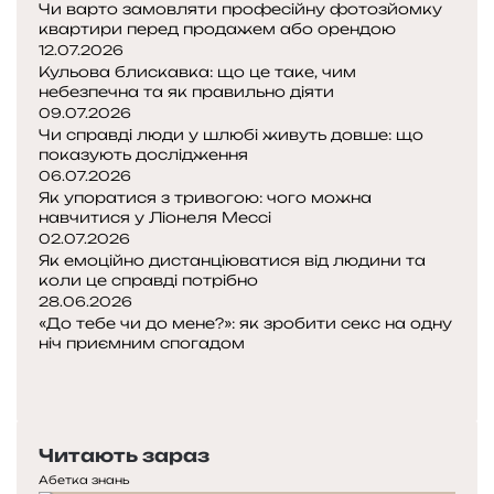
ш
Чи варто замовляти професійну фотозйомку
:
квартири перед продажем або орендою
п
12.07.2026
Кульова блискавка: що це таке, чим
р
небезпечна та як правильно діяти
о
09.07.2026
с
Чи справді люди у шлюбі живуть довше: що
т
показують дослідження
и
06.07.2026
й
Як упоратися з тривогою: чого можна
г
навчитися у Ліонеля Мессі
а
02.07.2026
й
Як емоційно дистанціюватися від людини та
коли це справді потрібно
д
28.06.2026
б
«До тебе чи до мене?»: як зробити секс на одну
е
ніч приємним спогадом
з
П
т
о
Н
е
п
а
х
е
с
н
Читають зараз
р
т
і
е
у
Абетка знань
ч