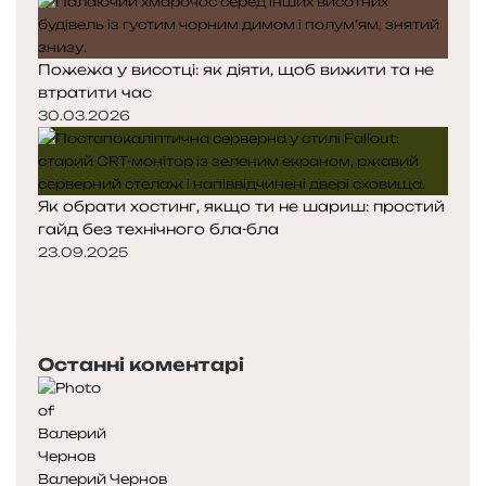
Пожежа у висотці: як діяти, щоб вижити та не
втратити час
30.03.2026
Як обрати хостинг, якщо ти не шариш: простий
гайд без технічного бла-бла
23.09.2025
П
о
Н
п
а
е
с
Останні коментарі
р
т
е
у
д
п
н
н
я
а
Валерий Чернов
с
с