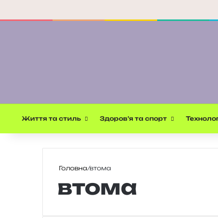
Життя та стиль
Здоров’я та спорт
Технолог
Головна
/
втома
втома