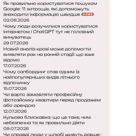
Як правильно користуватися пошуком
Google: 11 хитрощів, які допоможуть
знаходити інформацію швидше
НОВЕ
02.08.2026
Чому люди розучилися користуватися
інтернетом і ChatGPT тут не головний
винуватець
29.07.2026
Новий аналіз крові може допомогти
виявляти рак на ранній стадії: що вже
відомо
17.07.2026
Чому сапбординг став одним із
найпопулярніших видів літнього
відпочинку
15.07.2026
Чи варто замовляти професійну
фотозйомку квартири перед продажем
або орендою
12.07.2026
Кульова блискавка: що це таке, чим
небезпечна та як правильно діяти
09.07.2026
Чи справді люди у шлюбі живуть довше: