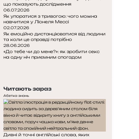
що показують дослідження
06.07.2026
Як упоратися з тривогою: чого можна
навчитися у Ліонеля Мессі
02.07.2026
Як емоційно дистанціюватися від людини
та коли це справді потрібно
28.06.2026
«До тебе чи до мене?»: як зробити секс
на одну ніч приємним спогадом
П
о
Н
п
а
е
с
Читають зараз
р
т
е
у
Абетка знань
д
п
н
н
я
а
с
с
т
т
Дивні й точні англійські слова, яких
о
о