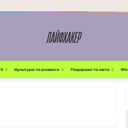
ії
Культура та розваги
Подорожі та авто
Фін