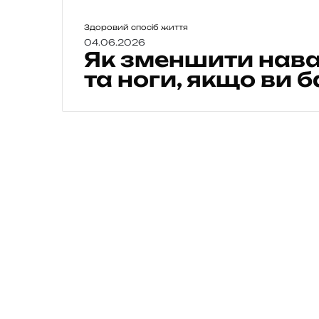
Я
Здоровий спосіб життя
к
04.06.2026
Як зменшити нава
з
м
та ноги, якщо ви б
е
н
ш
и
т
и
н
а
в
а
н
т
а
ж
е
н