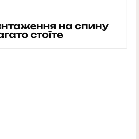
нтаження на спину
агато стоїте