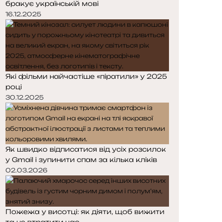
бракує українській мові
р
р
і
і
16.12.2025
н
н
к
к
а
а
Які фільми найчастіше «піратили» у 2025
році
30.12.2025
Як швидко відписатися від усіх розсилок
у Gmail і зупинити спам за кілька кліків
02.03.2026
Пожежа у висотці: як діяти, щоб вижити
та не втратити час