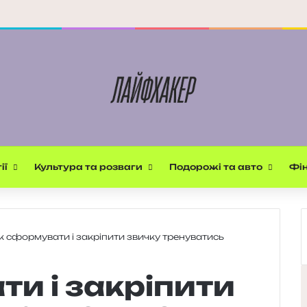
ії
Культура та розваги
Подорожі та авто
Фін
к сформувати і закріпити звичку тренуватись
и і закріпити