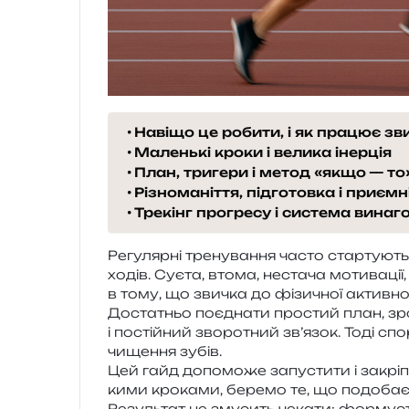
Навіщо це робити, і як працює зв
Маленькі кроки і велика інерція
План, тригери і метод «якщо — то
Різноманіття, підготовка і приємн
Трекінг прогресу і система винаг
Регулярні тре­ну­ва­н­ня часто стар­ту­ють з
хо­дів. Суєта, втома, неста­ча моти­ва­ц
в тому, що зви­чка до фізи­чної актив­но
Достатньо поєд­на­ти про­стий план, зро­
і постій­ний зво­ро­тний зв’я­зок. Тоді с
чище­н­ня зубів.
Цей гайд допо­мо­же запу­сти­ти і закрі
ки­ми кро­ка­ми, бере­мо те, що подо­ба­є­т
Результат не зму­сить чека­ти: фор­му­є­т