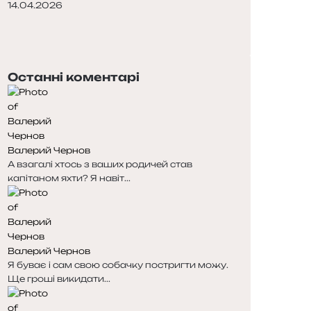
14.04.2026
Попередня
сторінка
Наступна
сторінка
Останні коментарі
Валерий Чернов
А взагалі хтось з ваших родичей став
капітаном яхти? Я навіт...
Валерий Чернов
Я буває і сам свою собачку постригти можу.
Ще гроші викидати...