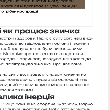
н потрібен насправді
і як працює звичка
настрій і здо­ро­в’я. Під час руху орга­нізм виді­
ко­рю­є­ться від­нов­ле­н­ня, орга­ни і тка­ни­ни
об тре­ну­ва­н­ня не були випад­ко­ви­ми,
. Механіка про­ста: зви­чка скла­да­є­ться
­го­ро­да. Наприклад нага­ду­ва­н­ня в кален­да­
е­чна після­тре­ну­валь­на їжа. Працює саме
 на силу волі, заве­ли­кі наван­та­же­н­ня на
ь­ка нових зви­чок, нудьга від одно­ма­ні­тних
е­ви­дний — почи­на­є­мо з мало­го, зали­ша­є­
­є­мо­ся етапами.
елика інерція
ть. Якщо рані­ше на спорт не було часу, марно
у в залі вже цього тижня. Набагато ефе­ктив­