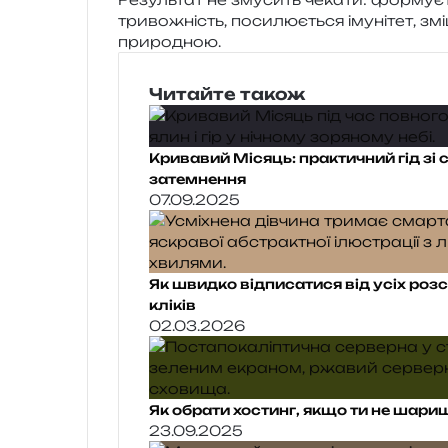
три­во­жність, поси­лю­є­ться іму­ні­тет, з
природною.
Читайте також
Кривавий Місяць: практичний гід зі
затемнення
07.09.2025
Як швидко відписатися від усіх розс
кліків
02.03.2026
Як обрати хостинг, якщо ти не шариш
23.09.2025