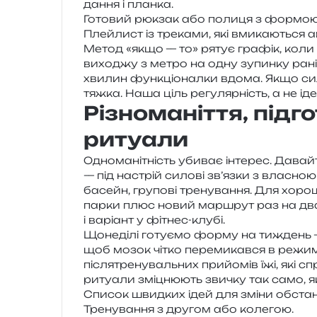
да­н­ня і планка.
Готовий рюк­зак або поли­ця з фор­мою
Плейлист із тре­ка­ми, які вми­ка­ю­ться 
Метод «якщо — то» рятує гра­фік, коли 
вихо­джу з метро на одну зупин­ку рані
хви­лин фун­кціо­нал­ки вдома. Якщо сили
тяж­ка. Наша ціль регу­ляр­ність, а не ід
Різноманіття, підго
ритуали
Одноманітність уби­ває інте­рес. Давайт
— під настрій сило­ві зв’яз­ки з вла­сною в
басейн, гру­по­ві тре­ну­ва­н­ня. Для хоро­
парки плюс новий мар­шрут раз на два 
і варі­ант у фітнес-клубі.
Щонеділі готу­є­мо форму на тиждень — 
щоб мозок чітко пере­ми­кав­ся в режим 
після­тре­ну­валь­них при­йо­мів їжі, які с
риту­а­ли змі­цню­ють зви­чку так само, як 
Список швид­ких ідей для зміни обста
Тренування з дру­гом або колегою.