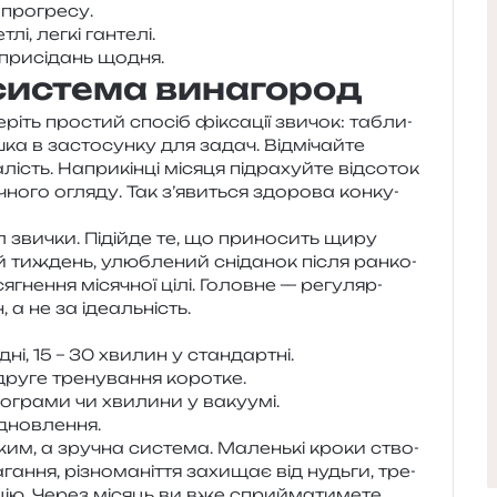
 прогресу.
тлі, легкі гантелі.
при­сі­дань щодня.
 система винагород
еріть про­стий спо­сіб фікса­ції зви­чок: табли­
ошка в засто­сун­ку для задач. Відмічайте
­лість. Наприкінці міся­ця під­ра­хуй­те від­со­ток
чно­го огля­ду. Так з’я­ви­ться здо­ро­ва кон­ку­
л зви­чки. Підійде те, що при­но­сить щиру
й тиждень, улю­бле­ний сні­да­нок після ран­ко­
­гне­н­ня міся­чної цілі. Головне — регу­ляр­
, а не за ідеальність.
 дні, 15 – 30 хви­лин у стандартні.
руге тре­ну­ва­н­ня коротке.
ло­гра­ми чи хви­ли­ни у вакуумі.
ідновлення.
им, а зру­чна систе­ма. Маленькі кроки ство­
а­н­ня, різно­ма­ні­т­тя захи­щає від нудьги, тре­
а­цію. Через місяць ви вже спри­йма­ти­ме­те