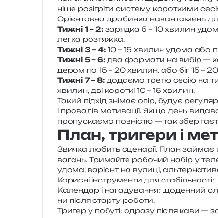
ні­ше розі­грі­ти систе­му коро­тки­ми сесі­
Орієнтовна дра­бин­ка наван­та­жень д
Тижні 1 – 2:
заряд­ка 5 – 10 хви­лин удома
легка розтяжка.
Тижні 3 – 4:
10 – 15 хви­лин удома або про
Тижні 5 – 6:
два фор­ма­ти на вибір — кор
де­ром по 15 – 20 хви­лин, або біг 15 – 2
Тижні 7 – 8:
дода­є­мо третю сесію на т
хви­лин, дві коро­ткі 10 – 15 хвилин.
Такий під­хід зні­має опір, будує регу­ля
і про­ва­лів моти­ва­ції. Якщо день видав
про­пу­ска­є­мо пов­ні­стю — так збе­рі­га­є­
План, тригери і ме
Звичка любить сце­на­рії. План займає к
вагань. Тримайте робо­чий набір у теле­
удома, варі­ант на вули­ці, аль­тер­на­ти­в
Корисні інстру­мен­ти для стабільності:
Календар і нага­ду­ва­н­ня: щоден­ний сло
ни після стар­ту роботи.
Тригер у побу­ті: одра­зу після кави — за