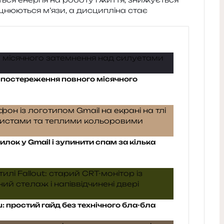
мі­цню­ю­ться м’язи, а дисци­плі­на стає
 спостереження повного місячного
илок у Gmail і зупинити спам за кілька
: простий гайд без технічного бла-бла