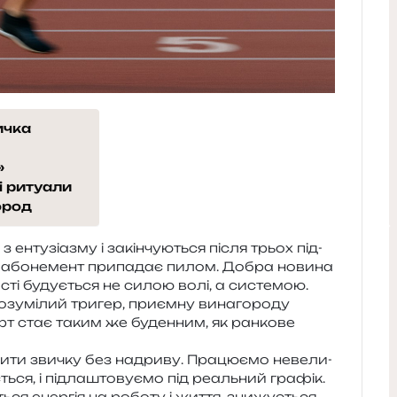
ичка
»
і ритуали
ород
 енту­зі­а­зму і закін­чу­ю­ться після трьох під­
ії, або­не­мент при­па­дає пилом. Добра нови­на
­сті буду­є­ться не силою волі, а систе­мою.
зумі­лий три­гер, при­єм­ну вина­го­ро­ду
порт стає таким же буден­ним, як ран­ко­ве
­пи­ти зви­чку без надри­ву. Працюємо неве­ли­
ься, і під­ла­што­ву­є­мо під реаль­ний гра­фік.
ься енер­гія на робо­ту і життя, зни­жу­є­ться