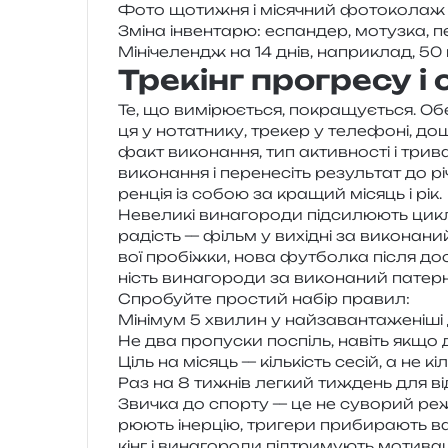
Фото щоти­жня і міся­чний фото­ко­лаж
Зміна інвен­та­рю: еспан­дер, мотуз­ка, пе
Мінічелендж на 14 днів, напри­клад, 50 
Трекінг прогресу і
Те, що вимі­рю­є­ться, покра­щу­є­ться. Об
ця у нота­тни­ку, тре­кер у теле­фо­ні, д
факт вико­на­н­ня, тип актив­но­сті і три­ва
вико­на­н­ня і пере­не­сіть резуль­тат до рі
рен­ція із собою за кра­щий місяць і рік.
Невеликі вина­го­ро­ди під­си­лю­ють цик
радість — фільм у вихі­дні за вико­на­ни
вої про­біж­ки, нова фут­бол­ка після дося
ність вина­го­ро­ди за вико­на­ний патерн
Спробуйте про­стий набір правил:
Мінімум 5 хви­лин у най­за­ван­та­же­ні­ші
Не два про­пу­ски поспіль, навіть якщо д
Ціль на місяць — кіль­кість сесій, а не кі
Раз на 8 тижнів лег­кий тиждень для в
Звичка до спор­ту — це не суво­рий реж
рю­ють інер­цію, три­ге­ри при­би­ра­ють ваг
кінг і вина­го­ро­ди під­три­му­ють моти­в