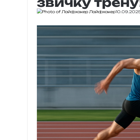
звичку трен
Лайфхакер
10.09.202