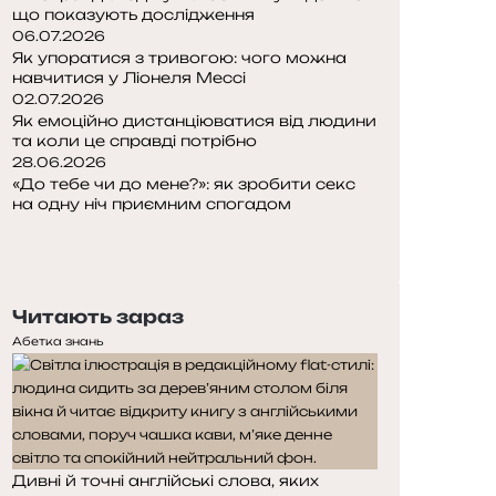
що показують дослідження
06.07.2026
Як упоратися з тривогою: чого можна
навчитися у Ліонеля Мессі
02.07.2026
Як емоційно дистанціюватися від людини
та коли це справді потрібно
28.06.2026
«До тебе чи до мене?»: як зробити секс
на одну ніч приємним спогадом
Попередня
сторінка
Наступна
сторінка
Читають зараз
Абетка знань
Дивні й точні англійські слова, яких