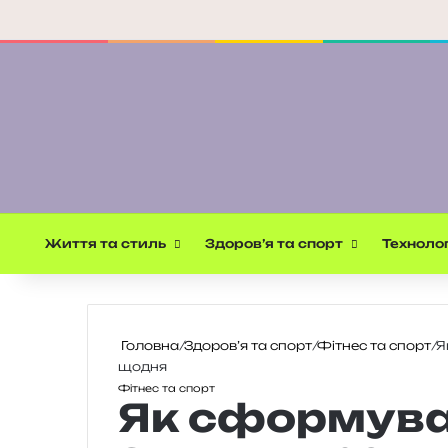
Життя та стиль
Здоров’я та спорт
Технолог
Головна
/
Здоров’я та спорт
/
Фітнес та спорт
/
Я
щодня
Фітнес та спорт
Як сформуват