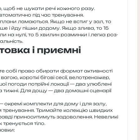
, щоб не шука­ти речі кожно­го разу.
авто­ма­ти­чно під час тренування.
плани лама­ю­ться. Якщо не встиг у зал, то
­ше і йду пішки додо­му. Якщо злива, то 15
 на нулі, то 5 хви­лин роз­мин­ки і легка роз­
еальність.
товка і приємні
е собі право оби­ра­ти фор­мат актив­но­сті
агою, коро­ткі біго­ві сесії, вело­тре­на­жер,
шої пого­ди потрій­ні лока­ції — два улю­бле­ні
тижні. Для дощу — два дома­шні сце­на­рії
окре­мі ком­пле­кти для дому і для залу,
тре­ну­ва­н­ня. Тримайте коле­кцію швид­ких
прав­ді при­но­си­ти­муть задо­во­ле­н­ня. Невеликі
тре­ну­є­ться тіло.
новки: