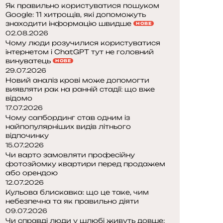
Як правильно користуватися пошуком
Google: 11 хитрощів, які допоможуть
знаходити інформацію швидше
НОВЕ
02.08.2026
Чому люди розучилися користуватися
інтернетом і ChatGPT тут не головний
винуватець
НОВЕ
29.07.2026
Новий аналіз крові може допомогти
виявляти рак на ранній стадії: що вже
відомо
17.07.2026
Чому сапбординг став одним із
найпопулярніших видів літнього
відпочинку
15.07.2026
Чи варто замовляти професійну
фотозйомку квартири перед продажем
або орендою
12.07.2026
Кульова блискавка: що це таке, чим
небезпечна та як правильно діяти
09.07.2026
Чи справді люди у шлюбі живуть довше: