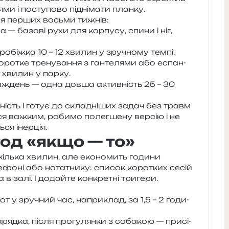
я­ми і посту­по­во під­ні­ма­ти планку.
ля пер­ших восьми тижнів:
 — базо­ві рухи для кор­пу­су, спини і ніг,
­біж­ка 10 – 12 хви­лин у зру­чно­му темпі.
о­тке тре­ну­ва­н­ня з ган­те­ля­ми або еспан­
0 хви­лин у парку.
иждень — одна довша актив­ність 25 – 30
р­ність і готує до скла­дні­ших задач без травм
­ся важ­ким, роби­мо полег­ше­ну вер­сію і не
ться інерція.
тод «якщо — то»
іль­ка хви­лин, але еко­но­мить годи­ни
фо­ні або нота­тни­ку: спи­сок коро­тких сесій
а в залі. І додай­те кон­кре­тні тригери.
т у зру­чний час, напри­клад, за 1,5 – 2 годи­
ряд­ка, після про­гу­лян­ки з соба­кою — при­сі­