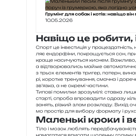
Грумінг для собак і котів: навіщо ві
10.05.2026
Навіщо це робити, 
Спорт це інве­сти­ція у пра­це­зда­тність, 
ляє ендор­фі­ни, покра­щу­є­ться сон, при­с
краще наси­чу­ю­ться киснем. Важливо, щ
а від­тво­рю­ва­лись майже авто­ма­ти­чно
з трьох еле­мен­тів три­гер, патерн, вина
рі, коро­тке тре­ну­ва­н­ня, сма­чна і дор
зв’яз­ка, а не окре­мі частини.
Типові помил­ки зро­зумі­лі: став­ка лише
стар­ті, спро­ба впро­ва­ди­ти одра­зу кіл
занять, різ­кий злам роз­кла­ду. Вихід оч
мо про­стір для вибо­ру фор­ма­ту і руха
Маленькі кроки і в
Тіло і мозок люблять перед­ба­чу­ва­ніс
нама­га­ти­ся впи­са­ти щоден­ну годи­н