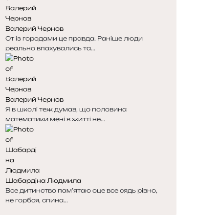
Валерий Чернов
От із городами це правда. Раніше люди
реально впахувались та...
Валерий Чернов
Я в школі теж думав, що половина
математики мені в житті не...
Шабардіна Людмила
Все дитинство пам’ятаю оце все сядь рівно,
не горбся, спина...