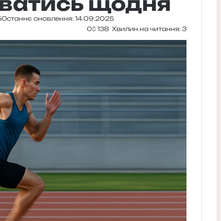
уватись щодня
5
Останнє оновлення: 14.09.2025
0
138
Хвилин на читання: 3