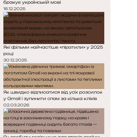
бракує українській мові
16.12.2025
Які фільми найчастіше «піратили» у 2025
році
30.12.2025
Як швидко відписатися від усіх розсилок
у Gmail і зупинити спам за кілька кліків
02.03.2026
Як зробити годівницю для птахів своїми