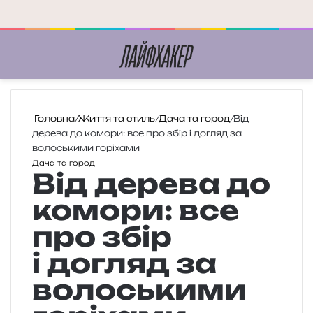
Меню
П
Головна
/
Життя та стиль
/
Дача та город
/
Від
дерева до комори: все про збір і догляд за
волоськими горіхами
Дача та город
Від дерева до
комори: все
про збір
і догляд за
волоськими