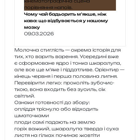
Чому чай бадьорить м’якше, ніж
кава: що відбувається у нашому
мозку
09.03.2026
Молочна сти­глість — окре­ма істо­рія для
тих, хто варить варе­н­ня. Усередині вже
є сфор­мо­ва­не ядро і тонка шка­ра­лу­па,
але все ще м’яке і під­да­тли­ве. Орієнтир —
кінець черв­ня і перша поло­ви­на липня.
Перевірити легко: про­ко­літь зубо­чис­
ткою, вона вхо­дить без зусиль, сік
світлий.
Ознаки готов­но­сті до збору:
оплі­д­дя трі­сну­ло або від­хо­дить
шматочками
плоди самі пада­ють на землю
горіх важ­кий, шка­ра­лу­па твер­да і суха
листя на гіл­ках почи­нає жовтіти