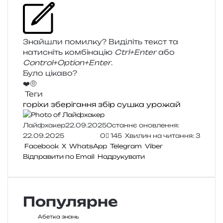
Знайшли помил­ку? Виділіть текст та
нати­сніть ком­бі­на­цію
Ctrl+Enter
або
Control+Option+Enter
.
Було цікаво?
❤️
🤨
Теги
горіхи
зберігання
збір
сушка
урожай
Лайфхакер
22.09.2025
Останнє оновлення:
22.09.2025
0
145
Хвилин на читання: 3
Facebook
X
WhatsApp
Telegram
Viber
Відправити по Email
Надрукувати
Популярне
Абетка знань