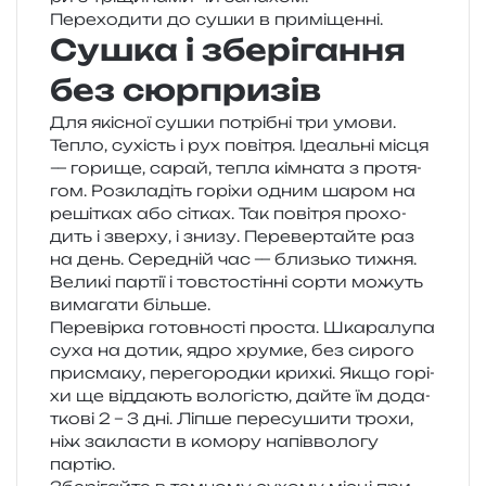
Переходити до сушки в приміщенні.
Сушка і зберігання
без сюрпризів
Для які­сної сушки потрі­бні три умови.
Тепло, сухість і рух пові­тря. Ідеальні місця
— гори­ще, сарай, тепла кім­на­та з про­тя­
гом. Розкладіть горі­хи одним шаром на
реші­тках або сітках. Так пові­тря про­хо­
дить і звер­ху, і знизу. Перевертайте раз
на день. Середній час — близь­ко тижня.
Великі пар­тії і тов­сто­стін­ні сорти можуть
вима­га­ти більше.
Перевірка готов­но­сті про­ста. Шкаралупа
суха на дотик, ядро хрум­ке, без сиро­го
при­сма­ку, пере­го­род­ки кри­хкі. Якщо горі­
хи ще від­да­ють воло­гі­стю, дайте їм дода­
тко­ві 2 – 3 дні. Ліпше пере­су­ши­ти трохи,
ніж закла­сти в комо­ру напів­во­ло­гу
партію.