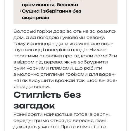
промивання, безпека
Сушка і зберігання без
сюрпризів
Волоські горі­хи дозрі­ва­ють не за роз­кла­
дом, а за пого­дою і умо­ва­ми сезо­ну.
Тому кален­дар­ні дати кори­сні, але вирі­
шує вигляд і пове­дін­ка пло­дів. Нижче
про­сти­ми сло­ва­ми про те, коли саме йти
з від­ром під дере­во, як не забру­дни­ти
руки чор­ни­ми пля­ма­ми, що роби­ти
з моло­чно сти­гли­ми горі­ха­ми для варе­н­
ня і як вису­ши­ти вро­жай так, щоб він збе­
ріг­ся до весни.
Стиглість без
загадок
Ранні сорти най­ча­сті­ше гото­ві в сер­пні,
сере­дні три­ма­ю­ться до вере­сня, пізні
дохо­дять у жов­тні. Проте клі­мат і літо