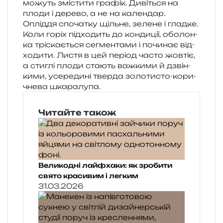
можуть змі­сти­ти гра­фік. Дивіться на
плоди і дере­во, а не на кален­дар.
Опліддя спо­ча­тку щіль­не, зеле­не і глад­ке.
Коли горіх під­хо­дить до кон­ди­ції, обо­лон­
ка трі­ска­є­ться сегмен­та­ми і почи­нає від­
хо­ди­ти. Листя в цей пері­од часто жов­тіє,
а сти­глі плоди ста­ють важ­ки­ми й дзвін­
ки­ми, усе­ре­ди­ні твер­да золо­ти­сто-кори­
чне­ва шкаралупа.
Читайте також
Великодні лайфхаки: як зробити
свято красивим і легким
31.03.2026