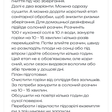
гни­т­тя під час зберігання.
Далі є два варі­ан­ти. Можна одра­зу
суши­ти. А можна дода­ти коро­ткий етап
сані­тар­ної оброб­ки, щоб зни­зи­ти ризи­ки
збе­рі­га­н­ня. Для дома­шньої дезін­фе­кції
піді­йде соло­ний роз­чин. Розчиніть
100 г кухон­ної солі в 10 л води, занур­те
горі­хи на 10 – 15 хви­лин і кіль­ка разів
пере­мі­шай­те. Потім злий­те роз­чин, швид­
ко роз­кла­діть плоди на сонці або під
вітром і дайте обсо­хну­ти кіль­ка годин.
Цей етап не є обов’язковим, але кори­
сний, коли сезон видав­ся воло­гим або
збір три­вав у дощо­ві дні.
План під­го­тов­ки:
Очистити горі­хи від оплі­д­дя без залишків.
За потре­би зану­ри­ти в соло­ний роз­чин
на 10 – 15 хвилин.
Обсушити на пові­трі кіль­ка годин до
сухої поверхні.
Перебрати і від­кла­сти підо­зрі­лі екзем­пля­
ри з трі­щи­на­ми чи запахом.