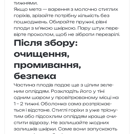
тижнями.
Якщо мета — варе­н­ня з моло­чно сти­глих
горі­хів, зрі­зай­те потрі­бну кіль­кість без
пошко­джень. Обирайте пру­жні, рівні
плоди з м’якою шкір­кою. Пару штук пере­
вір­те про­ко­лом, щоб не зібра­ти перезрілі.
Після збору:
очищення,
промивання,
безпека
Частина пло­дів падає ще з цілим зеле­
ним оплі­д­дям. Розкладіть його у тіні
одним шаром у про­ві­трю­ва­но­му місці на
1 – 2 тижні. Оболонка сама роз­трі­ска­є­
ться і від­ста­не. Стиглі горі­хи з уже трі­сну­
тим або під­со­хлим оплі­д­дям краще очи­
сти­ти від­ра­зу. Не зали­шай­те жодних
зали­шків шкір­ки. Саме вони запу­ска­ють