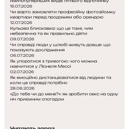
найпопулярніших видів літнього відпочинку
15.07.2026
Чи варто замовляти професійну фотозйомку
квартири перед продажем або орендою
12.07.2026
Кульова блискавка: що це таке, чим
небезпечна та як правильно діяти
09.07.2026
Чи справді люди у шлюбі живуть довше: що
показують дослідження
06.07.2026
Як упоратися з тривогою: чого можна
навчитися у Ліонеля Мессі
02.07.2026
Як емоційно дистанціюватися від людини та
коли це справді потрібно
28.06.2026
«До тебе чи до мене?»: як зробити секс на одну
ніч приємним спогадом
Попередня
сторінка
Наступна
сторінка
Читають зараз