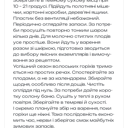
Зберігайте в тем­но­му сухо­му місці при
10 – 21 гра­ду­сі. Підійдуть поло­тня­ні міше­
чки, кар­тон­ні короб­ки, дерев’яні ящики.
Пластик без вен­ти­ля­ції неба­жа­ний.
Періодично огля­дай­те запа­си. За потре­
би про­су­шіть повтор­но тон­ким шаром
кіль­ка днів. Для моло­чно сти­глих пло­дів
усе про­сті­ше. Вони йдуть у варе­н­ня
разом зі шкір­кою, під­го­тов­ка зво­ди­ться
до вибо­ру які­сних екзем­пля­рів і вимо­чу­
ва­н­ня за рецептом.
Успішний сезон воло­ських горі­хів три­ма­
є­ться на про­стих речах. Спостерігайте за
пло­да­ми, а не за кален­да­рем. Збирайте
щодня, осо­бли­во після дощів. Чистіть
оплі­д­дя під нуль. За потре­би дайте коро­
тку соло­ну баню. Сушіть у теплі з рухом
пові­тря. Зберігайте в тем­ря­ві й сухо­сті.
І окре­мо пла­нуй­те збір на варе­н­ня, поки
горі­хи ще ніжні. Така послі­дов­ність еко­но­
мить час, нерви і збе­рі­гає смак май­бу­тніх
зимо­вих запасів.