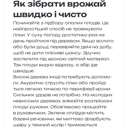
Як зібрати врожай
швидко і чисто
Починайте з під­бо­ру опа­лих пло­дів. Це
най­про­сті­ший спо­сіб не трав­му­ва­ти
гілки. У суху пого­ду доста­тньо раз на
день прой­ти­ся під дере­вом. Якщо воло­го
або були дощі, пере­ві­ряй­те двічі на добу,
щоб не дати плі­сня­ві шансу. Зручно
засте­ли­ти під кро­ною сві­тлий мате­рі­ал.
Так плоди видно від­ра­зу, а збір іде
швидше.
Високі дере­ва іноді потре­бу­ють допо­мо­
ги. Акуратно стру­сіть гілки або прой­ді­
ться лег­кою тичкою по пери­фе­рії крони.
Сильних уда­рів не потрі­бно. На моло­дих
неви­со­ких дере­вах зні­май­те роз­трі­ска­ні
плоди рука­ми. Обов’язково пра­цюй­те
в рука­ви­чках. Зелене оплі­д­дя містить
барв­ні речо­ви­ни, які мит­тє­во фар­бу­ють
шкіру у тем­ний колір і три­ма­ю­ться