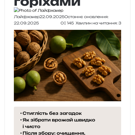
горіхами
Лайфхакер
22.09.2025
Останнє оновлення:
22.09.2025
0
145
Хвилин на читання: 3
Стиглість без загадок
Як зібрати врожай швидко
і чисто
Після збору: очищення,