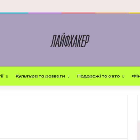
ії
Культура та розваги
Подорожі та авто
Фін