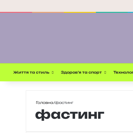
Життя та стиль
Здоров’я та спорт
Технолог
Головна
/
фастинг
фастинг