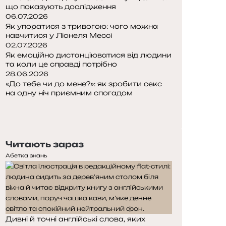
що показують дослідження
06.07.2026
Як упоратися з тривогою: чого можна
навчитися у Ліонеля Мессі
02.07.2026
Як емоційно дистанціюватися від людини
та коли це справді потрібно
28.06.2026
«До тебе чи до мене?»: як зробити секс
на одну ніч приємним спогадом
П
о
Н
п
а
е
с
Читають зараз
р
т
е
у
Абетка знань
д
п
н
н
я
а
с
с
т
т
Дивні й точні англійські слова, яких
о
о