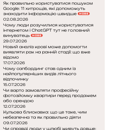
Як правильно користуватися пошуком
Google: 11 хитрощів, які допоможуть
знаходити інформацію швидше
НОВЕ
02.08.2026
Чому люди розучилися користуватися
інтернетом і ChatGPT тут не головний
винуватець
НОВЕ
29.07.2026
Новий аналіз крові може допомогти
виявляти рак на ранній стадії: що вже
відомо
17.07.2026
Чому сапбординг став одним із
найпопулярніших видів літнього
відпочинку
15.07.2026
Чи варто замовляти професійну
фотозйомку квартири перед продажем
або орендою
12.07.2026
Кульова блискавка: що це таке, чим
небезпечна та як правильно діяти
09.07.2026
Чи справді люди у шлюбі живуть довше: