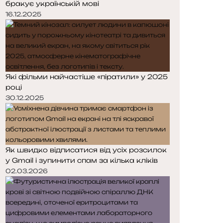
бракує українській мові
р
р
і
і
16.12.2025
н
н
к
к
а
а
Які фільми найчастіше «піратили» у 2025
році
30.12.2025
Як швидко відписатися від усіх розсилок
у Gmail і зупинити спам за кілька кліків
02.03.2026