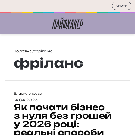
Увійти
Меню
П
Головна
/
фріланс
фріланс
Я
Власна справа
к
14.04.2026
Як почати бізнес
п
о
з нуля без грошей
ч
у 2026 році:
а
реальні способи
т