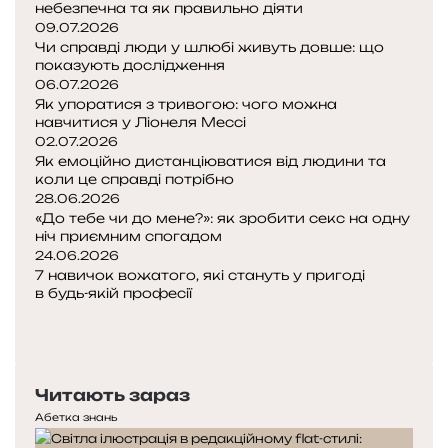
й
небезпечна та як правильно діяти
у
09.07.2026
Чи справді люди у шлюбі живуть довше: що
показують дослідження
2
06.07.2026
0
Як упоратися з тривогою: чого можна
2
навчитися у Ліонеля Мессі
6
02.07.2026
р
Як емоційно дистанціюватися від людини та
о
коли це справді потрібно
ц
28.06.2026
і
«До тебе чи до мене?»: як зробити секс на одну
:
ніч приємним спогадом
р
24.06.2026
7 навичок вожатого, які стануть у пригоді
е
в будь-якій професії
а
П
л
о
Н
ь
п
а
н
е
с
і
Читають зараз
р
т
с
е
у
Абетка знань
п
д
п
о