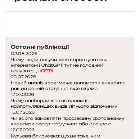
и
б
і
з
н
е
с
Останні публікації
з
02.08.2026
Чому люди розучилися користуватися
н
інтернетом і ChatGPT тут не головний
у
винуватець
НОВЕ
л
29.07.2026
я
Новий аналіз крові може допомогти виявляти
б
рак на ранній стадії: що вже відомо
е
17.07.2026
Чому сапбординг став одним із
з
найпопулярніших видів літнього відпочинку
г
15.07.2026
р
Чи варто замовляти професійну фотозйомку
о
квартири перед продажем або орендою
ш
12.07.2026
е
Кульова блискавка: що це таке, чим