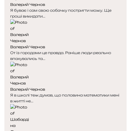
Валерий Чернов
а
а
Я буває і сам свою собачку постригти можу. Ще
гроші викидати...
Валерий Чернов
От із городами це правда. Раніше люди реально
впахувались та...
Валерий Чернов
Я в школі теж думав, що половина математики мені
в житті не...