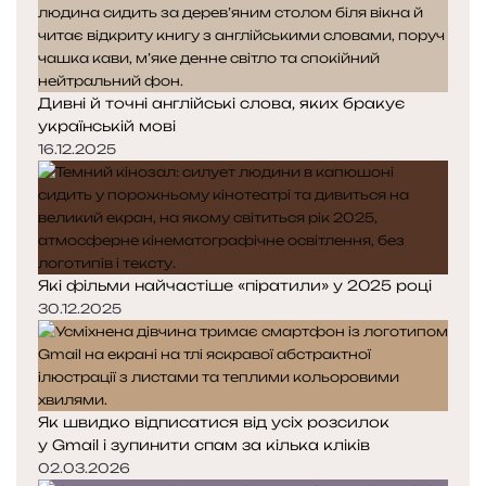
н
н
с
я
а
о
с
с
б
т
т
и
Дивні й точні англійські слова, яких бракує
о
о
українській мові
р
р
і
і
16.12.2025
н
н
к
к
а
а
Які фільми найчастіше «піратили» у 2025 році
30.12.2025
Як швидко відписатися від усіх розсилок
у Gmail і зупинити спам за кілька кліків
02.03.2026