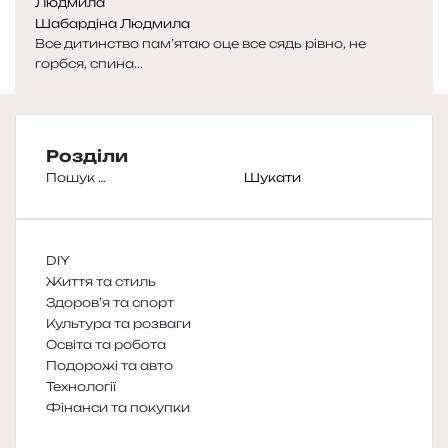
Шабардіна Людмила
Все дитинство пам’ятаю оце все сядь рівно, не
горбся, спина...
Розділи
Пошук:
DIY
Життя та стиль
Здоров’я та спорт
Культура та розваги
Освіта та робота
Подорожі та авто
Технології
Фінанси та покупки