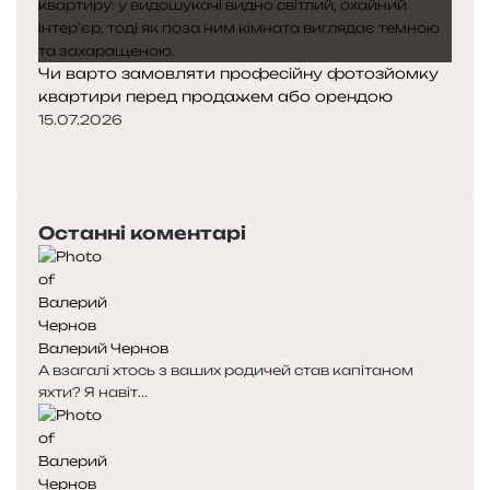
Чи варто замовляти професійну фотозйомку
квартири перед продажем або орендою
15.07.2026
П
о
Н
п
а
е
с
Останні коментарі
р
т
е
у
д
п
н
н
я
а
Валерий Чернов
с
с
А взагалі хтось з ваших родичей став капітаном
т
т
яхти? Я навіт...
о
о
р
р
і
і
н
н
к
к